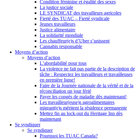
Condition féminine et égalité des sexes
La justice sociale
LE SYNDICAT des travailleurs agricoles
Fierté des TUAC – Fierté syndicale
Jeunes travailleurs
Justice alimentaire
La solidarité mondiale
Les chauffeur(e)s d’Uber s’unissent
Cannabis responsable
Moyens d’action
Moyens d’action
L’abordabilité pour tous
La violence ne fait pas partie de la description de
tâche : Respectez les travailleurs et travailleuses
en première ligne!
Faire de la Journée nationale de la vérité et de la
réconciliation un jour férié
Payer les congés de maladie dès maintenant!
Les travailleur(euse)s agroalimentaires
migrant(e)s méritent la résidence permanente
Mettez fin au lock-out du Heritage Inn dès
maintenant
Se syndiquer
Se syndiquer
Pourquoi les TUAC Canada?