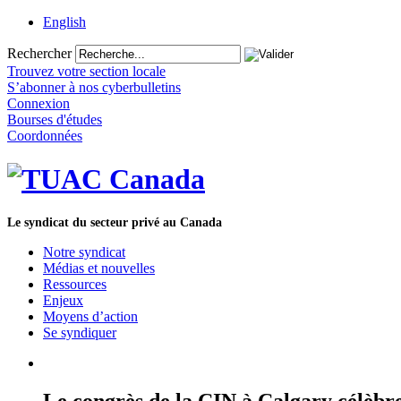
English
Rechercher
Trouvez votre section locale
S’abonner à nos cyberbulletins
Connexion
Bourses d'études
Coordonnées
Le syndicat du secteur privé au Canada
Notre syndicat
Médias et nouvelles
Ressources
Enjeux
Moyens d’action
Se syndiquer
Le congrès de la CIN à Calgary célèbre 