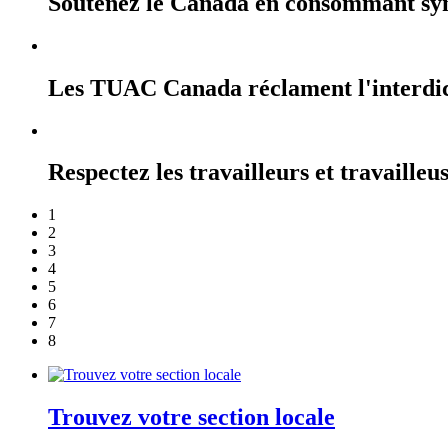
Soutenez le Canada en consommant sy
Les TUAC Canada réclament l'interdicti
Respectez les travailleurs et travailleu
1
2
3
4
5
6
7
8
Trouvez votre section locale