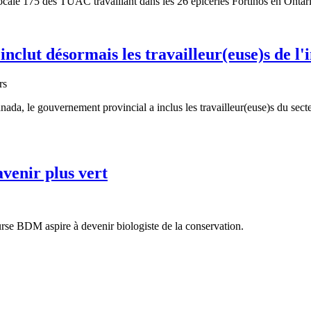
cale 175 des TUAC travaillant dans les 26 épiceries Fortinos en Ontario
clut désormais les travailleur(euse)s de l'
da, le gouvernement provincial a inclus les travailleur(euse)s du sect
venir plus vert
urse BDM aspire à devenir biologiste de la conservation.