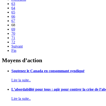
63
64
65
66
67
68
69
70
71
72
Suivant
Fin
Moyens d’action
Soutenez le Canada en consommant syndiqué
Lire la suite..
L’abordabilité pour tous : agir pour contrer la crise de l’
Lire la suite..