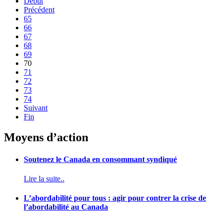
Début
Précédent
65
66
67
68
69
70
71
72
73
74
Suivant
Fin
Moyens d’action
Soutenez le Canada en consommant syndiqué
Lire la suite..
L’abordabilité pour tous : agir pour contrer la crise de
l’abordabilité au Canada