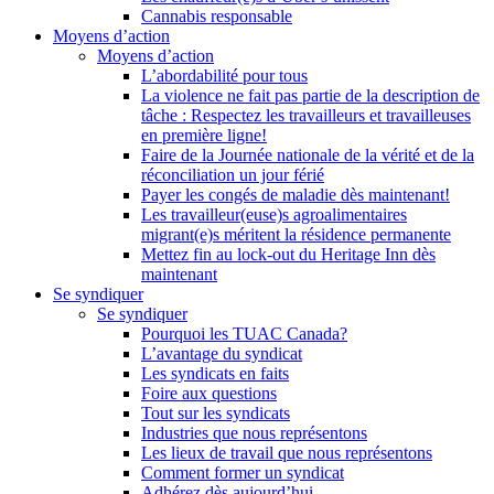
Cannabis responsable
Moyens d’action
Moyens d’action
L’abordabilité pour tous
La violence ne fait pas partie de la description de
tâche : Respectez les travailleurs et travailleuses
en première ligne!
Faire de la Journée nationale de la vérité et de la
réconciliation un jour férié
Payer les congés de maladie dès maintenant!
Les travailleur(euse)s agroalimentaires
migrant(e)s méritent la résidence permanente
Mettez fin au lock-out du Heritage Inn dès
maintenant
Se syndiquer
Se syndiquer
Pourquoi les TUAC Canada?
L’avantage du syndicat
Les syndicats en faits
Foire aux questions
Tout sur les syndicats
Industries que nous représentons
Les lieux de travail que nous représentons
Comment former un syndicat
Adhérez dès aujourd’hui