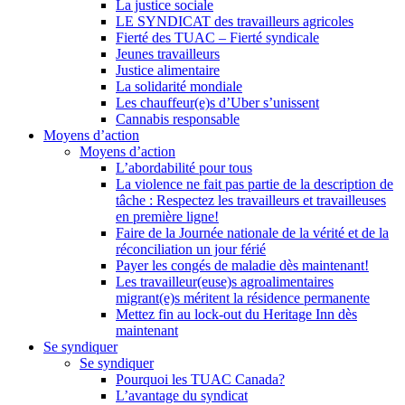
La justice sociale
LE SYNDICAT des travailleurs agricoles
Fierté des TUAC – Fierté syndicale
Jeunes travailleurs
Justice alimentaire
La solidarité mondiale
Les chauffeur(e)s d’Uber s’unissent
Cannabis responsable
Moyens d’action
Moyens d’action
L’abordabilité pour tous
La violence ne fait pas partie de la description de
tâche : Respectez les travailleurs et travailleuses
en première ligne!
Faire de la Journée nationale de la vérité et de la
réconciliation un jour férié
Payer les congés de maladie dès maintenant!
Les travailleur(euse)s agroalimentaires
migrant(e)s méritent la résidence permanente
Mettez fin au lock-out du Heritage Inn dès
maintenant
Se syndiquer
Se syndiquer
Pourquoi les TUAC Canada?
L’avantage du syndicat