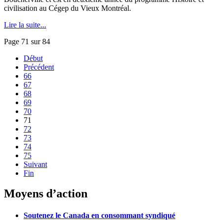
civilisation au Cégep du Vieux Montréal.
Lire la suite...
Page 71 sur 84
Début
Précédent
66
67
68
69
70
71
72
73
74
75
Suivant
Fin
Moyens d’action
Soutenez le Canada en consommant syndiqué