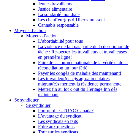
Jeunes travailleurs
Justice alimentaire
La solidarité mondiale
Les chauffeur(e)s d’Uber s’unissent
Cannabis responsable
Moyens d’action
Moyens d’action
L’abordabilité pour tous
La violence ne fait pas partie de la description de
tâche : Respectez les travailleurs et travailleuses
en première ligne!
Faire de la Journée nationale de la vérité et de la
réconciliation un jour férié
Payer les congés de maladie dès maintenant!
Les travailleur(euse)s agroalimentaires
migrant(e)s méritent la résidence permanente
Mettez fin au lock-out du Heritage Inn dès
maintenant
Se syndiquer
Se syndiquer
Pourquoi les TUAC Canada?
L’avantage du syndicat
Les syndicats en faits
Foire aux questions
Tout sur les syndicats