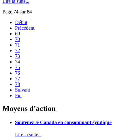
Lire la suite...
Page 74 sur 84
Début
Précédent
69
70
71
72
73
74
75
76
77
78
Suivant
Fin
Moyens d’action
Soutenez le Canada en consommant syndiqué
Lire la suite..