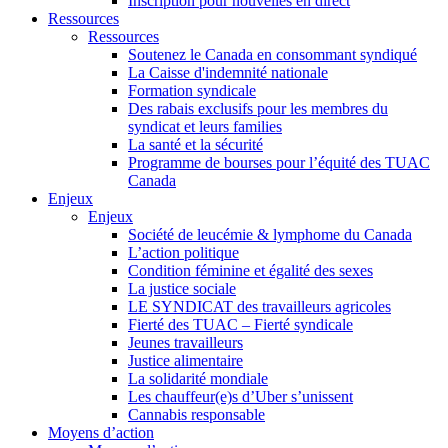
Inscription pour nouvelles en direct
Ressources
Ressources
Soutenez le Canada en consommant syndiqué
La Caisse d'indemnité nationale
Formation syndicale
Des rabais exclusifs pour les membres du
syndicat et leurs families
La santé et la sécurité
Programme de bourses pour l’équité des TUAC
Canada
Enjeux
Enjeux
Société de leucémie & lymphome du Canada
L’action politique
Condition féminine et égalité des sexes
La justice sociale
LE SYNDICAT des travailleurs agricoles
Fierté des TUAC – Fierté syndicale
Jeunes travailleurs
Justice alimentaire
La solidarité mondiale
Les chauffeur(e)s d’Uber s’unissent
Cannabis responsable
Moyens d’action