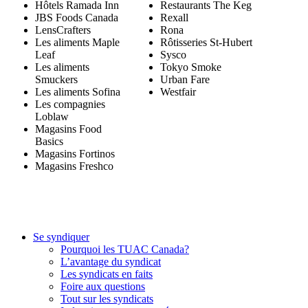
Hôtels Ramada Inn
Restaurants The Keg
JBS Foods Canada
Rexall
LensCrafters
Rona
Les aliments Maple
Rôtisseries St-Hubert
Leaf
Sysco
Les aliments
Tokyo Smoke
Smuckers
Urban Fare
Les aliments Sofina
Westfair
Les compagnies
Loblaw
Magasins Food
Basics
Magasins Fortinos
Magasins Freshco
Se syndiquer
Pourquoi les TUAC Canada?
L’avantage du syndicat
Les syndicats en faits
Foire aux questions
Tout sur les syndicats