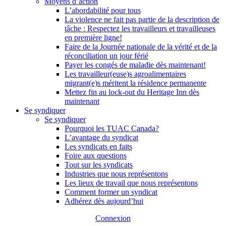
Moyens d’action
L’abordabilité pour tous
La violence ne fait pas partie de la description de
tâche : Respectez les travailleurs et travailleuses
en première ligne!
Faire de la Journée nationale de la vérité et de la
réconciliation un jour férié
Payer les congés de maladie dès maintenant!
Les travailleur(euse)s agroalimentaires
migrant(e)s méritent la résidence permanente
Mettez fin au lock-out du Heritage Inn dès
maintenant
Se syndiquer
Se syndiquer
Pourquoi les TUAC Canada?
L’avantage du syndicat
Les syndicats en faits
Foire aux questions
Tout sur les syndicats
Industries que nous représentons
Les lieux de travail que nous représentons
Comment former un syndicat
Adhérez dès aujourd’hui
Connexion