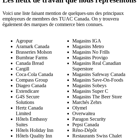
Voici une liste faisant mention de quelques-uns des principaux
employeurs de membres des TUAC Canada. On y trouvera
également des marques de commerce bien connues.
Agropur
Magasins IGA
Aramark Canada
Magasins Metro
Brasseries Molson
Magasins No Frills
Burnbrae Farms
Magasins Provigo
Canada Bread
Magasins Real Canadian
Cargill
Superstore
Coca-Cola Canada
Magasins Safeway Canada
Compass Group
Magasins Save-On-Foods
Diageo Canada
Magasins Sobeys
Extendicare
Magasins Super C
G4S Secure
Magasins The Beer Store
Solutions
Marchés Zehrs
Hertz Canada
Olymel
Limited
Overwaitea
Hôtels Embassy
Paragon Security
Suites
Pepsi Canada
Hôtels Holiday Inn
Réno-Dépôt
Hôtels Quality Inn
Restaurants Swiss Chalet