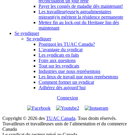
réconciliation un jour férié
Payer les congés de maladie dès maintenant!
Les travailleur(euse)s agroalimentaires
migrant(e)s méritent la résidence permanente
Mettez fin au lock-out du Heritage Inn dès
maintenant
Se syndiquer
Se syndiquer
Pourquoi les TUAC Canada?
L’avantage du syndicat
Les syndicats en faits
Foire aux questions
Tout sur les syndicats
Industries que nous représentons
Les lieux de travail que nous représentons
Comment former un syndicat
Adhérez dès aujourd’hui
Connexion
Copyright © 2026 des
TUAC Canada
. Tous droits réservés.
Travailleurs et travailleuses unis de l’alimentation et du commerce
Canada
Le syndicat du secteur privé au Canada