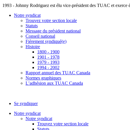
1993 - Johnny Rodriguez est élu vice-président des TUAC et exerce é
Notre syndicat
Trouvez votre section locale
Statuts
Message du président national
Conseil national
Fièrement syndiqué(e)
Histoire
1800 - 1900
1901 - 1978
1979 - 1993
1994 - 2002
Rapport annuel des TUAC Canada
Normes graphiques
L’adhésion aux TUAC Canada
Se syndiquer
Notre syndicat
Notre syndicat
Trouvez votre section locale
Statuts