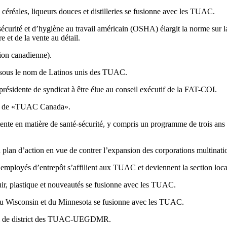
 céréales, liqueurs douces et distilleries se fusionne avec les TUAC.
écurité et d’hygiène au travail américain (OSHA) élargit la norme sur 
e et de la vente au détail.
ion canadienne).
 sous le nom de Latinos unis des TUAC.
ésidente de syndicat à être élue au conseil exécutif de la FAT-COI.
om de «TUAC Canada».
en matière de santé-sécurité, y compris un programme de trois ans visa
an d’action en vue de contrer l’expansion des corporations multinatio
employés d’entrepôt s’affilient aux TUAC et deviennent la section loc
cuir, plastique et nouveautés se fusionne avec les TUAC.
 du Wisconsin et du Minnesota se fusionne avec les TUAC.
il de district des TUAC-UEGDMR.