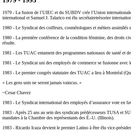
1979 - La fusion de l’UIEC et du SUBDV crée l’Union internationale d
international et Samuel J. Talarico est élu secrétairetrésorier intern
1980 - Le Syndicat des coiffeurs, cosmétologues et métiers assimilés
1980 - La première conférence de la condition féminine, des droits c
résulte.
1981 - Les TUAC entament des programmes nationaux de santé et de séc
1981 - Le Syndicat uni des employés de commerce se fusionne avec le
1983 - Le premier congrès statutaire des TUAC a lieu à Montréal (Q
« Les gens unis ne seront jamais vaincus. »
~Cesar Chavez
1983 - Le Syndicat international des employés d’assurance vote en 
1983 - Après 25 ans au sein des syndicats prédécesseurs TUSA et SUBD
mandates à la Chambre des représentants des É.-U. (Illinois).
1983 - Ricardo Icaza devient le premier Latino à être élu vice-prési