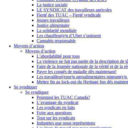
La justice sociale
LE SYNDICAT des travailleurs agricoles
Fierté des TUAC – Fierté syndicale
Jeunes travailleurs
Justice alimentaire
La solidarité mondiale
Les chauffeur(e)s d’Uber s’unissent
Cannabis responsable
Moyens d’action
Moyens d’action
L’abordabilité pour tous
La violence ne fait pas partie de la description de t
Faire de la Journée nationale de la vérité et de la ré
Payer les congés de maladie dès maintenant!
Les travailleur(euse)s agroalimentaires migrant(e)s
Mettez fin au lock-out du Heritage Inn dès mainte
Se syndiquer
Se syndiquer
Pourquoi les TUAC Canada?
L’avantage du syndicat
Les syndicats en faits
Foire aux questions
Tout sur les syndicats
Industries que nous représentons