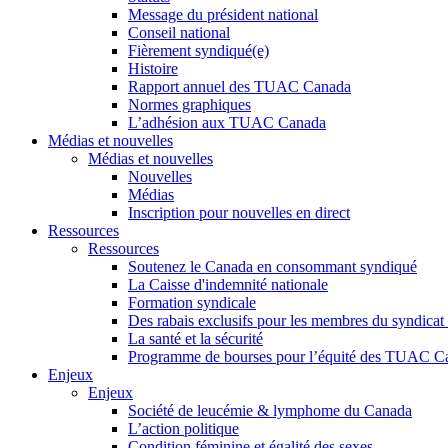
Message du président national
Conseil national
Fièrement syndiqué(e)
Histoire
Rapport annuel des TUAC Canada
Normes graphiques
L’adhésion aux TUAC Canada
Médias et nouvelles
Médias et nouvelles
Nouvelles
Médias
Inscription pour nouvelles en direct
Ressources
Ressources
Soutenez le Canada en consommant syndiqué
La Caisse d'indemnité nationale
Formation syndicale
Des rabais exclusifs pour les membres du syndicat e
La santé et la sécurité
Programme de bourses pour l’équité des TUAC C
Enjeux
Enjeux
Société de leucémie & lymphome du Canada
L’action politique
Condition féminine et égalité des sexes