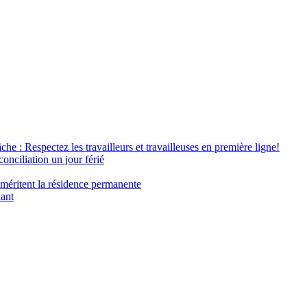
âche : Respectez les travailleurs et travailleuses en première ligne!
conciliation un jour férié
 méritent la résidence permanente
nant