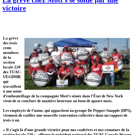
victoire
La grève
des trois
cents
membres
de la
section
locale 220
des TUAC-
UEGDMR
qui
travaillent
à une usine
d’embouteillage de la compagnie Mott’s située dans l’État de New York
vient de se conclure de manière heureuse au bout de quatre mois.
Les employés de l’usine, qui appartient au groupe Dr Pepper-Snapple (DPS),
viennent de ratifier une nouvelle convention collective dans un rapport de
trois à un.
« Il s’agit là d’une grande victoire pour nos confrères et nos consœurs de la
section locale 220 », affirme le président national des TUAC Canada Wayne