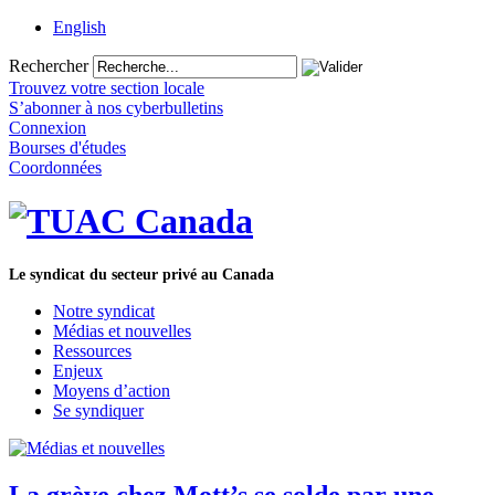
English
Rechercher
Trouvez votre section locale
S’abonner à nos cyberbulletins
Connexion
Bourses d'études
Coordonnées
Le syndicat du secteur privé au Canada
Notre syndicat
Médias et nouvelles
Ressources
Enjeux
Moyens d’action
Se syndiquer
La grève chez Mott’s se solde par une