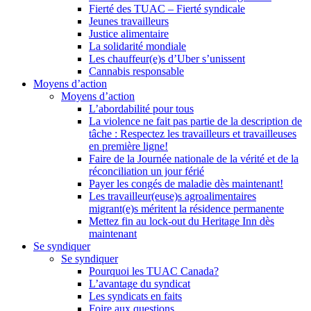
Fierté des TUAC – Fierté syndicale
Jeunes travailleurs
Justice alimentaire
La solidarité mondiale
Les chauffeur(e)s d’Uber s’unissent
Cannabis responsable
Moyens d’action
Moyens d’action
L’abordabilité pour tous
La violence ne fait pas partie de la description de
tâche : Respectez les travailleurs et travailleuses
en première ligne!
Faire de la Journée nationale de la vérité et de la
réconciliation un jour férié
Payer les congés de maladie dès maintenant!
Les travailleur(euse)s agroalimentaires
migrant(e)s méritent la résidence permanente
Mettez fin au lock-out du Heritage Inn dès
maintenant
Se syndiquer
Se syndiquer
Pourquoi les TUAC Canada?
L’avantage du syndicat
Les syndicats en faits
Foire aux questions