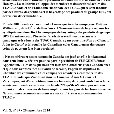
Hanley. « La solidarité et l’appui des membres et des sections locales des
TUAC Canada et de l’Union internationale des TUAC, qui se sont traduits
par des lettres, des pétitions et le boycottage des produits du groupe DPS, ont
accru leur détermination. »
Plus de 300 membres travaillent à l’usine que tient la compagnie Mott’s à
Williamson, dans l’État de New York. L’heureuse issue de la grève pour les
syndiqués met donc fin à la campagne de boycottage des produits du groupe
DPS. Du même coup, l’issue de l’arrêt de travail met un terme à la
campagne très réussie des TUAC Canada, ayant pour titre
Non au Clamato!
À bas le César!
et à laquelle les Canadiens et les Canadiennes des quatre
coins du pays ont fort bien participé.
« Nos confrères et nos consœurs du Canada ont joué un rôle fondamental
dans cette lutte », déclare pour sa part le président de l’UEGDMR Stuart
Appelbaum. « Les dons que nous ont faits des Canadiens et des Canadiennes
et que nous avons versés au Fonds de secours, l’appui de députés à la
Chambre des communes et les campagnes novatrices, comme celle des
TUAC Canada, qui s’intitulait
Non au Clamato! À bas le César!
et
s’accompagnait d’une pétition; tous ces facteurs, donc, ont contribué à faire
savoir aux membres de la section locale 220 qu’ils n’étaient pas seuls en
luttant afin de conserver de bons emplois pour les gens de la classe moyenne.
Nous sommes reconnaissants envers nos confrères et nos consœurs des
TUAC. »
o
Vol. X, n
37 • 20 septembre 2010