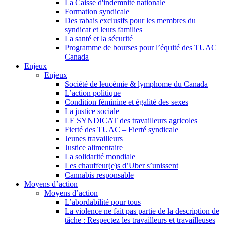
La Caisse d'indemnité nationale
Formation syndicale
Des rabais exclusifs pour les membres du
syndicat et leurs families
La santé et la sécurité
Programme de bourses pour l’équité des TUAC
Canada
Enjeux
Enjeux
Société de leucémie & lymphome du Canada
L’action politique
Condition féminine et égalité des sexes
La justice sociale
LE SYNDICAT des travailleurs agricoles
Fierté des TUAC – Fierté syndicale
Jeunes travailleurs
Justice alimentaire
La solidarité mondiale
Les chauffeur(e)s d’Uber s’unissent
Cannabis responsable
Moyens d’action
Moyens d’action
L’abordabilité pour tous
La violence ne fait pas partie de la description de
tâche : Respectez les travailleurs et travailleuses