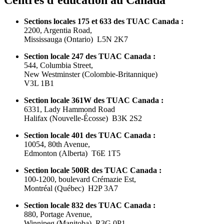
Sections locales 175 et 633 des
TUAC
Canada :
2200,
Argentia
Road,
Mississauga (Ontario)
L5N
2K7
Section locale 247 des
TUAC
Canada :
544, Columbia Street,
New Westminster (
Colombie-Britannique
)
V3L
1B1
Section locale
361W
des
TUAC
Canada :
6331, Lady Hammond Road
Halifax (
Nouvelle-Écosse
)
B3K
2S2
Section locale 401 des
TUAC
Canada :
10054, 80th Avenue,
Edmonton (Alberta)
T6E
1T5
Section locale
500R
des
TUAC
Canada :
100-1200, boulevard
Crémazie
Est
,
Montréal
(
Québec
)
H2P
3A7
Section locale 832 des
TUAC
Canada :
880, Portage Avenue,
Winnipeg (Manitoba)
R3G
0P1