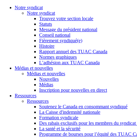
Notre syndicat
Notre syndicat
Trouvez votre section locale
Statuts
Message du président national
Conseil national
Fièrement syndiqué(e)
Histoire
Rapport annuel des TUAC Canada
Normes graphiques
L’adhésion aux TUAC Canada
Médias et nouvelles
Médias et nouvelles
Nouvelles
Médias
Inscription pour nouvelles en direct
Ressources
Ressources
Soutenez le Canada en consommant syndiqué
La Caisse d'indemnité nationale
Formation syndicale
Des rabais exclusifs pour les membres du syndicat e
La santé et la sécurité
Programme de bourses pour l’équité des TUAC C