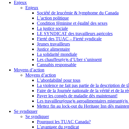
Enjeux
Enjeux
Société de leucémie & lymphome du Canada
L’action politique
Condition féminine et égalité des sexes
La justice sociale
LE SYNDICAT des travailleurs agricoles
Fierté des TUAC – Fierté syndicale
Jeunes travailleurs
Justice alimentaire
La solidarité mondiale
Les chauffeur(e)s d’Uber s’unissent
Cannabis responsable
Moyens d’action
Moyens d’action
L’abordabilité pour tous
La violence ne fait pas partie de la description de t
Faire de la Journée nationale de la vérité et de la ré
Payer les congés de maladie dès maintenant!
Les travailleur(euse)s agroalimentaires migrant(e)s
Mettez fin au lock-out du Heritage Inn dès mainte
Se syndiquer
Se syndiquer
Pourquoi les TUAC Canada?
L’avantage du syndicat