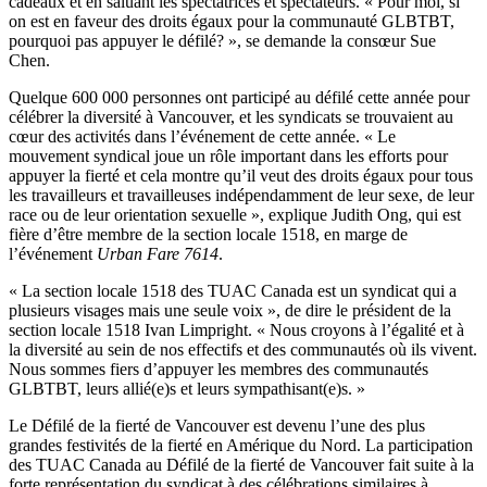
cadeaux
et en
saluant
les
spectatrices
et
spectateurs
. « Pour
moi
,
si
on
est
en
faveur
des
droits
égaux
pour la
communauté
GLBTBT
,
pourquoi
pas
appuyer
le
défilé
? », se
demande
la
consœur
Sue
Chen.
Quelque
600 000
personnes
ont
participé
au
défilé
cette
année
pour
célébrer
la
diversité
à
Vancouver, et les
syndicats
se
trouvaient
au
cœur
des
activités
dans
l’événement
de
cette
année
. « Le
mouvement
syndical
joue
un
rôle
important
dans
les efforts pour
appuyer
la
fierté
et
cela
montre
qu’il
veut
des
droits
égaux
pour
tous
les
travailleurs
et
travailleuses
indépendamment
de
leur
sexe
, de
leur
race
ou
de
leur
orientation
sexuelle
»,
explique
Judith
Ong
, qui
est
fière
d’être
membre
de la section locale 1518, en
marge
de
l’événement
Urban Fare 7614
.
« La section locale 1518 des
TUAC
Canada
est
un
syndicat
qui a
plusieurs
visages
mais
une
seule
voix
», de dire le
président
de la
section locale 1518 Ivan
Limpright
. «
Nous
croyons
à
l’égalité
et
à
la
diversité
au
sein
de nos
effectifs
et des
communautés
où
ils
vivent
.
Nous
sommes
fiers
d’appuyer
les
membres
des
communautés
GLBTBT
,
leurs
allié
(e)s et
leurs
sympathisant
(e)s. »
Le
Défilé
de la
fierté
de Vancouver
est
devenu
l’une
des plus
grandes
festivités
de la
fierté
en
Amérique
du
Nord
. La participation
des
TUAC
Canada au
Défilé
de la
fierté
de Vancouver fait suite
à
la
forte
représentation
du
syndicat
à
des
célébrations
similaires
à