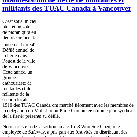
militants des TUAC Canada à Vancouver
C’est
sous
un
ciel
bleu et un
soleil
de
plomb
qu’a
eu
lieu
récemment
le
e
lancement
du
34
Défilé
annuel
de
la
fierté
dans
l’ouest
de la
ville
de Vancouver.
Cette
année
, un
groupe
enthousiaste
de
militantes
et de
militants de la
section locale
1518 des
TUAC
Canada
ont
marché
fièrement
avec
les
membres
de
la
délégation
du Multi-Union Pride Committee (
comité
plurisyndical
de la
fierté
)
présents
au
défilé
.
Notre
consœur
de la section locale 1518 Won Sue Chen,
une
employée
de Safeway, a
pris
part aux
festivités
en
distribuant
des