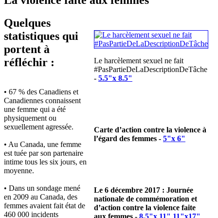
Quelques
statistiques qui
portent à
réfléchir :
Le harcèlement sexuel ne fait
#PasPartieDeLaDescriptionDeTâche
-
5.5"x 8.5"
• 67 % des Canadiens et
Canadiennes connaissent
une femme qui a été
physiquement ou
sexuellement agressée.
Carte d’action contre la violence à
l’égard des femmes -
5"x 6"
• Au Canada, une femme
est tuée par son partenaire
intime tous les six jours, en
moyenne.
• Dans un sondage mené
Le 6 décembre 2017 : Journée
en 2009 au Canada, des
nationale de commémoration et
femmes avaient fait état de
d’action contre la violence faite
460 000 incidents
aux femmes -
8.5"x 11"
11"x17"