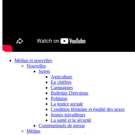
Médias et nouvelles
Nouvelles
Sujets
Agriculture
En chiffres
Campagnes
Bulletins Directions
Politique
La justice sociale
Condition féminine et égalité des sexes
Jeunes travailleurs
La santé et la sécurité
Communiqués de presse
Médias