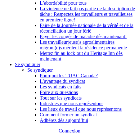
L’abordabilité pour tous
La violence ne fait pas partie de la description de
tâche : Respectez les travailleurs et travailleuses
en première ligne!
Faire de la Journée nationale de la vérité et de la
réconciliation un jour férié
Payer les congés de maladie dès maintenant!
Les travailleur(euse)s agroalimentaires
migrant(e)s méritent la résidence permanente
Mettez fin au lock-out du Heritage Inn dès
maintenant
Se syndiquer
Se syndiquer
Pourquoi les TUAC Canada?
L’avantage du syndicat
Les syndicats en faits
Foire aux questions
Tout sur les syndicats
Industries que nous représentons
Les lieux de travail que nous représentons
Comment former un syndicat
Adhérez dès aujourd’hui
Connexion