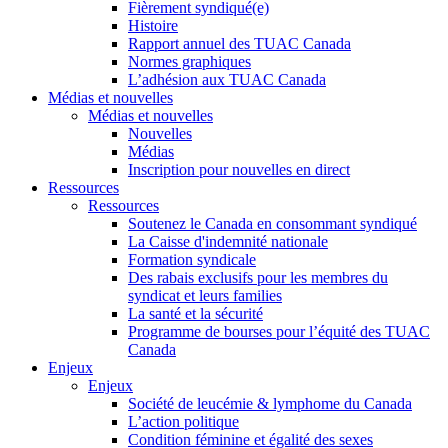
Fièrement syndiqué(e)
Histoire
Rapport annuel des TUAC Canada
Normes graphiques
L’adhésion aux TUAC Canada
Médias et nouvelles
Médias et nouvelles
Nouvelles
Médias
Inscription pour nouvelles en direct
Ressources
Ressources
Soutenez le Canada en consommant syndiqué
La Caisse d'indemnité nationale
Formation syndicale
Des rabais exclusifs pour les membres du
syndicat et leurs families
La santé et la sécurité
Programme de bourses pour l’équité des TUAC
Canada
Enjeux
Enjeux
Société de leucémie & lymphome du Canada
L’action politique
Condition féminine et égalité des sexes