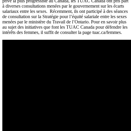
privé la plus progressiste au Canada, les TUAC Canada ont pris part
à diverses consultations menées par le gouvernement sur les écarts
salariaux entre les sexes. Récemment, ils ont participé à des séances
de consultation sur la Stratégie pour l’équité salariale entre les sexes
menées par le ministère du Travail de l’Ontario. Pour en savoir plus
au sujet des initiatives que font les TUAC Canada pour défendre les
intérêts des femmes, il suffit de consulter la page
tuac.ca/femmes
.