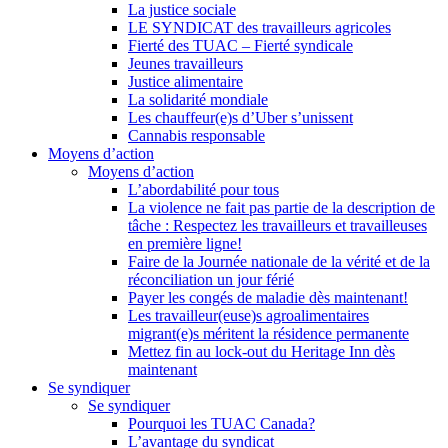
La justice sociale
LE SYNDICAT des travailleurs agricoles
Fierté des TUAC – Fierté syndicale
Jeunes travailleurs
Justice alimentaire
La solidarité mondiale
Les chauffeur(e)s d’Uber s’unissent
Cannabis responsable
Moyens d’action
Moyens d’action
L’abordabilité pour tous
La violence ne fait pas partie de la description de
tâche : Respectez les travailleurs et travailleuses
en première ligne!
Faire de la Journée nationale de la vérité et de la
réconciliation un jour férié
Payer les congés de maladie dès maintenant!
Les travailleur(euse)s agroalimentaires
migrant(e)s méritent la résidence permanente
Mettez fin au lock-out du Heritage Inn dès
maintenant
Se syndiquer
Se syndiquer
Pourquoi les TUAC Canada?
L’avantage du syndicat