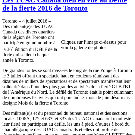
de la fierté 2016 de Toronto
Toronto – 4 juillet 2016 –
Des militant(e)s des TUAC
Canada des divers quartiers
de la région de Toronto ont
Cliquez sur l’image ci-dessus pour
participé en grand nombre à
voir la galerie de photos.
e
la 36
édition du Défilé de la
fierté qui se tient chaque
année à Toronto.
De grandes foules se sont massées le long de la rue Yonge à Toronto
le 3 juillet offrant un spectacle haut en couleurs réunissant des
dizaines de milliers de spectatrices et de spectateurs manifestant leur
solidarité dans l’une des plus grandes activités de la fierté GLBTBT
de l’Amérique du Nord. Le défilé de Toronto était le point culminant
de nombreuses festivités qui ont ponctué le mois de juin désormais
désigné Mois de la fierté à Toronto.
Des militant(e)s et du personnel du bureau national et des sections
locales 1006A, 175 et 633, et 333 des TUAC Canada ont manifesté
leur fierté en participant au défilé, les uns à pied, d’autres à bord du
char allégorique des TUAC Canada. Ils et elles ont profité de
l’occasion pour fêter avec nos consœurs et confrères GLBTBT des