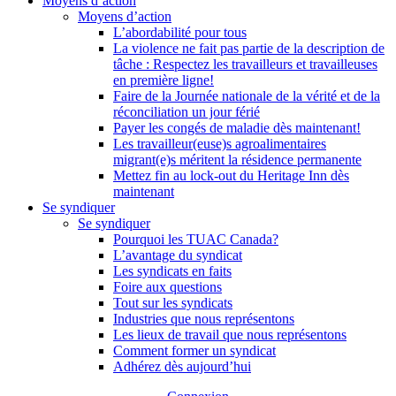
Moyens d’action
Moyens d’action
L’abordabilité pour tous
La violence ne fait pas partie de la description de
tâche : Respectez les travailleurs et travailleuses
en première ligne!
Faire de la Journée nationale de la vérité et de la
réconciliation un jour férié
Payer les congés de maladie dès maintenant!
Les travailleur(euse)s agroalimentaires
migrant(e)s méritent la résidence permanente
Mettez fin au lock-out du Heritage Inn dès
maintenant
Se syndiquer
Se syndiquer
Pourquoi les TUAC Canada?
L’avantage du syndicat
Les syndicats en faits
Foire aux questions
Tout sur les syndicats
Industries que nous représentons
Les lieux de travail que nous représentons
Comment former un syndicat
Adhérez dès aujourd’hui