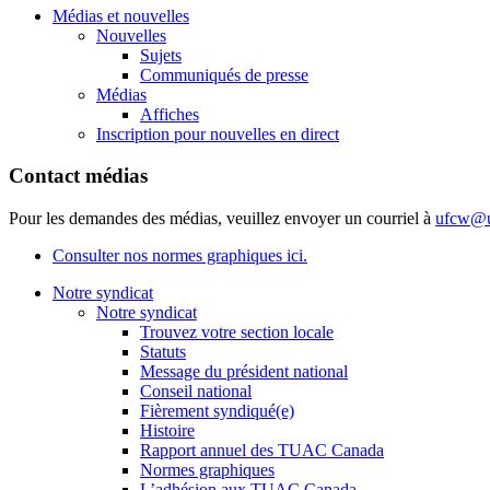
Médias et nouvelles
Nouvelles
Sujets
Communiqués de presse
Médias
Affiches
Inscription pour nouvelles en direct
Contact médias
Pour les demandes des médias, veuillez envoyer un courriel à
ufcw@u
Consulter nos normes graphiques ici.
Notre syndicat
Notre syndicat
Trouvez votre section locale
Statuts
Message du président national
Conseil national
Fièrement syndiqué(e)
Histoire
Rapport annuel des TUAC Canada
Normes graphiques
L’adhésion aux TUAC Canada