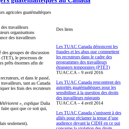
urs agricoles guatémaltèques
des travailleurs
Des liens
ieurs organisations
nce des travailleurs
Les TUAC Canada dénoncent les
fraudes et les abus que commettent
sé des groupes de discussion
les recruteurs dans le cadre des
 (TET), le processus de
programmes des travailleurs
es prêts énormes afin de
étrangers temporaires (PTÉT)
TUAC.CA – 9 avril 2016
cruteurs, et dans le passé,
Les TUAC Canada rencontrent des
travailleurs, tant au Canada
autorités guatémaltèques pour les
er les frais des recruteurs
sensibiliser à la question des droits
des travailleurs migrants
TUAC.CA – 4 avril 2014
 détériorent », explique
Dalia
faire quoi que ce soit qui,
Les TUAC Canada s’unissent à des
alliés pour réclamer la tenue d’une
audience devant la CIDH en ce qui
lais seulement).
concerne la violation des droits