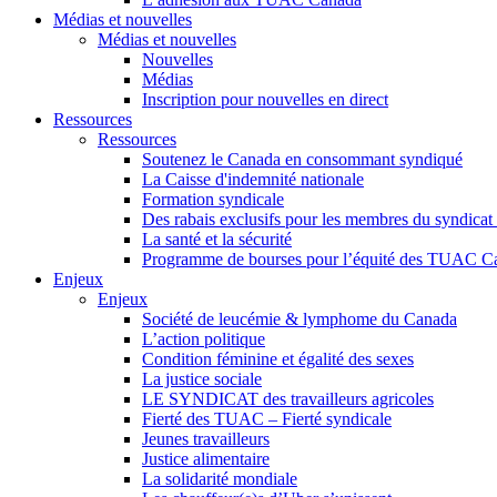
Médias et nouvelles
Médias et nouvelles
Nouvelles
Médias
Inscription pour nouvelles en direct
Ressources
Ressources
Soutenez le Canada en consommant syndiqué
La Caisse d'indemnité nationale
Formation syndicale
Des rabais exclusifs pour les membres du syndicat e
La santé et la sécurité
Programme de bourses pour l’équité des TUAC C
Enjeux
Enjeux
Société de leucémie & lymphome du Canada
L’action politique
Condition féminine et égalité des sexes
La justice sociale
LE SYNDICAT des travailleurs agricoles
Fierté des TUAC – Fierté syndicale
Jeunes travailleurs
Justice alimentaire
La solidarité mondiale