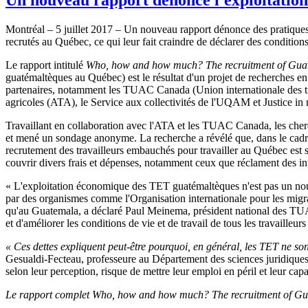
Montréal – 5 juillet 2017 – Un nouveau rapport dénonce des pratiques
recrutés au Québec, ce qui leur fait craindre de déclarer des conditions
Le rapport intitulé
Who, how and how much? The recruitment of Gua
guatémaltèques au Québec) est le résultat d'un projet de recherches e
partenaires, notamment les TUAC Canada (Union internationale des trava
agricoles (ATA), le Service aux collectivités de l'UQAM et Justice in
Travaillant en collaboration avec l'ATA et les TUAC Canada, les cherch
et mené un sondage anonyme. La recherche a révélé que, dans le cadre
recrutement des travailleurs embauchés pour travailler au Québec es
couvrir divers frais et dépenses, notamment ceux que réclament des i
« L'exploitation économique des TET guatémaltèques n'est pas un nouv
par des organismes comme l'Organisation internationale pour les migra
qu'au Guatemala, a déclaré Paul Meinema, président national des TU
et d'améliorer les conditions de vie et de travail de tous les travailleurs
« Ces dettes expliquent peut-être pourquoi, en général, les TET ne sont 
Gesualdi-Fecteau, professeure au Département des sciences juridiques d
selon leur perception, risque de mettre leur emploi en péril et leur cap
Le rapport complet
Who, how and how much? The recruitment of Gu