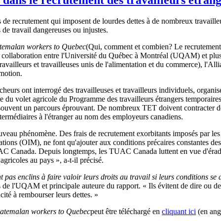
 de recrutement qui imposent de lourdes dettes à de nombreux travaille
 de travail dangereuses ou injustes.
temalan workers to Quebec
(Qui, comment et combien? Le recrutement 
n collaboration entre l'Université du Québec à Montréal (UQAM) et plus
illeurs et travailleuses unis de l'alimentation et du commerce), l'Allia
 motion.
eurs ont interrogé des travailleuses et travailleurs individuels, organi
 du volet agricole du Programme des travailleurs étrangers temporaires
t souvent un parcours éprouvant. De nombreux TET doivent contracter d
ntermédiaires à l'étranger au nom des employeurs canadiens.
eau phénomène. Des frais de recrutement exorbitants imposés par les re
tions (OIM), ne font qu'ajouter aux conditions précaires constantes des 
AC Canada. Depuis longtemps, les TUAC Canada luttent en vue d'éradiqu
 agricoles au pays », a-t-il précisé.
pas enclins à faire valoir leurs droits au travail si leurs conditions se
e l'UQAM et principale auteure du rapport. « Ils évitent de dire ou de 
acité à rembourser leurs dettes. »
atemalan workers to Quebec
peut être téléchargé en
cliquant ici
(en ang