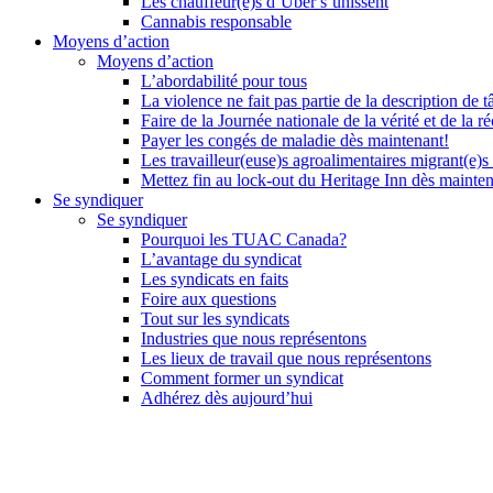
Les chauffeur(e)s d’Uber s’unissent
Cannabis responsable
Moyens d’action
Moyens d’action
L’abordabilité pour tous
La violence ne fait pas partie de la description de t
Faire de la Journée nationale de la vérité et de la ré
Payer les congés de maladie dès maintenant!
Les travailleur(euse)s agroalimentaires migrant(e)s
Mettez fin au lock-out du Heritage Inn dès mainte
Se syndiquer
Se syndiquer
Pourquoi les TUAC Canada?
L’avantage du syndicat
Les syndicats en faits
Foire aux questions
Tout sur les syndicats
Industries que nous représentons
Les lieux de travail que nous représentons
Comment former un syndicat
Adhérez dès aujourd’hui