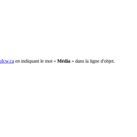
fcw.ca
en indiquant le mot «
Média
» dans la ligne d'objet.