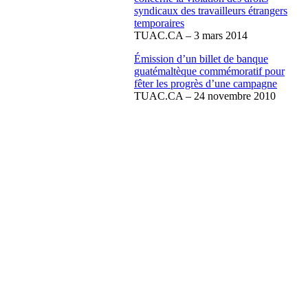
syndicaux des travailleurs étrangers
temporaires
TUAC.CA – 3 mars 2014
Émission d’un billet de banque
guatémaltèque commémoratif pour
fêter les progrès d’une campagne
TUAC.CA – 24 novembre 2010