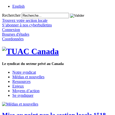
English
Rechercher
Trouvez votre section locale
S’abonner à nos cyberbulletins
Connexion
Bourses d'études
Coordonnées
Le syndicat du secteur privé au Canada
Notre syndicat
Médias et nouvelles
Ressources
Enjeux
Moyens d’action
Se syndiquer
Mise au point par la section locale 1518