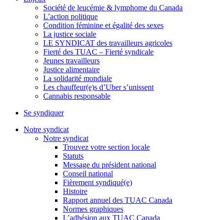
Société de leucémie & lymphome du Canada
L’action politique
Condition féminine et égalité des sexes
La justice sociale
LE SYNDICAT des travailleurs agricoles
Fierté des TUAC – Fierté syndicale
Jeunes travailleurs
Justice alimentaire
La solidarité mondiale
Les chauffeur(e)s d’Uber s’unissent
Cannabis responsable
Se syndiquer
Notre syndicat
Notre syndicat
Trouvez votre section locale
Statuts
Message du président national
Conseil national
Fièrement syndiqué(e)
Histoire
Rapport annuel des TUAC Canada
Normes graphiques
L’adhésion aux TUAC Canada