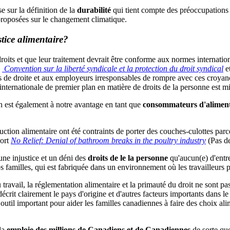
 sur la définition de la
durabilité
qui tient compte des préoccupation
s proposées sur le changement climatique.
ustice alimentaire?
 droits et que leur traitement devrait être conforme aux normes interna
a
Convention sur la liberté syndicale et la protection du droit syndical
e
 de droite et aux employeurs irresponsables de rompre avec ces croyanc
nternationale de premier plan en matière de droits de la personne est m
ion est également à notre avantage en tant que
consommateurs d'alimen
tion alimentaire ont été contraints de porter des couches-culottes par
port
No Relief: Denial of bathroom breaks in the poultry industry
(Pas de
une injustice et un déni des
droits de le la personne
qu'aucun(e) d'entre
os familles, qui est fabriquée dans un environnement où les travailleurs p
u travail, la réglementation alimentaire et la primauté du droit ne sont 
décrit clairement le pays d'origine et d'autres facteurs importants dans
outil important pour aider les familles canadiennes à faire des choix al
ada
emploie des millions de Canadiens et de Canadiennes
de sorte que