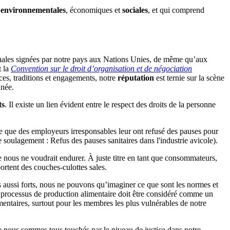
s
environnementales
, économiques et
sociales
, et qui comprend
tionales signées par notre pays aux Nations Unies, de même qu’aux
t la
Convention sur le droit d’organisation et de négociation
es, traditions et engagements, notre
réputation
est ternie sur la scène
inée.
ts
. Il existe un lien évident entre le respect des droits de la personne
ce que des employeurs irresponsables leur ont refusé des pauses pour
 soulagement : Refus des pauses sanitaires dans l'industrie avicole).
 nous ne voudrait endurer. À juste titre en tant que consommateurs,
ortent des couches-culottes sales.
pas aussi forts, nous ne pouvons qu’imaginer ce que sont les normes et
 le processus de production alimentaire doit être considéré comme un
imentaires, surtout pour les membres les plus vulnérables de notre
 nous sommes tous touchés par le niveau de justice dans notre