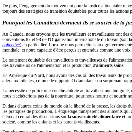
De plus, l’engagement du mouvement pour la justice alimentaire repose
toujours des stratégies de transition équitables pour toutes les action
Pourquoi les Canadiens devraient-ils se soucier de la j
Au Canada, nous croyons que les travailleurs et travailleuses ont des
conventions 87 et 98 de l'Organisation internationale du travail (soit l
collective
) en particulier. Lorsque nous permettons aux gouvernements
mondiale, et notre capacité d'être perçus et entendus comme une voix i
Le traitement équitable des travailleurs et travailleuses de l'alimentat
des travailleurs de l'alimentation et la production d'
aliments sains
.
En Amérique du Nord, nous avons des cas où des travailleurs de produc
aller aux toilettes, comme le rapporte Oxfam dans son surprenant rap
La nécessité de porter une couche-culotte au travail est une indignité, 
nous n'achèterions pas de la nourriture, pour nous nourrir et nourrir n
Et dans d'autres coins du monde où la liberté de la presse, les droits d
les pratiques de production. L'étiquetage transparent des aliments qui 
élément central des discussions sur la
souveraineté alimentaire
et un 
société, comme les enfants et les parents vieillissants.
Des champs de culture à nos assiettes, l'industrie alimentaire du Can