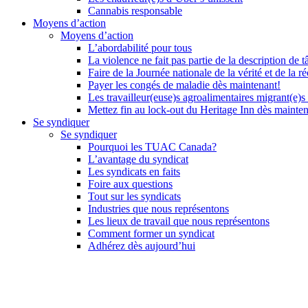
Cannabis responsable
Moyens d’action
Moyens d’action
L’abordabilité pour tous
La violence ne fait pas partie de la description de t
Faire de la Journée nationale de la vérité et de la ré
Payer les congés de maladie dès maintenant!
Les travailleur(euse)s agroalimentaires migrant(e)s
Mettez fin au lock-out du Heritage Inn dès mainte
Se syndiquer
Se syndiquer
Pourquoi les TUAC Canada?
L’avantage du syndicat
Les syndicats en faits
Foire aux questions
Tout sur les syndicats
Industries que nous représentons
Les lieux de travail que nous représentons
Comment former un syndicat
Adhérez dès aujourd’hui