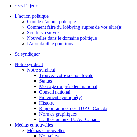
<<< Enjeux
L’action politique
Comité d’action politique
Comment faire du lobbying auprès de vos élu(e)s
Scrutins à suivre
Nouvelles dans le domaine politique
L’abordabilité pour tous
Se syndiquer
Notre syndicat
Notre syndicat
Trouvez votre section locale
Statuts
Message du président national
Conseil national
Fièrement syndiqué(e)
Histoire
Rapport annuel des TUAC Canada
Normes graphiques
L’adhésion aux TUAC Canada
Médias et nouvelles
Médias et nouvelles
Nouvelles