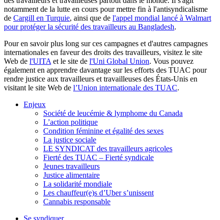
des travailleurs et travailleuses partout dans le monde. Il s'agit
notamment de la lutte en cours pour mettre fin à l'antisyndicalisme
de
Cargill en Turquie
, ainsi que de
l'appel mondial lancé à Walmart
pour protéger la sécurité des travailleurs au Bangladesh
.
Pour en savoir plus long sur ces campagnes et d'autres campagnes
internationales en faveur des droits des travailleurs, visitez le site
Web de
l'UITA
et le site de
l'Uni Global Union
. Vous pouvez
également en apprendre davantage sur les efforts des TUAC pour
rendre justice aux travailleurs et travailleuses des États-Unis en
visitant le site Web de
l’Union internationale des TUAC
.
Enjeux
Société de leucémie & lymphome du Canada
L’action politique
Condition féminine et égalité des sexes
La justice sociale
LE SYNDICAT des travailleurs agricoles
Fierté des TUAC – Fierté syndicale
Jeunes travailleurs
Justice alimentaire
La solidarité mondiale
Les chauffeur(e)s d’Uber s’unissent
Cannabis responsable
Se syndiquer