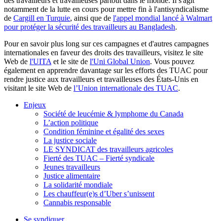
des travailleurs et travailleuses partout dans le monde. Il s'agit
notamment de la lutte en cours pour mettre fin à l'antisyndicalisme
de
Cargill en Turquie
, ainsi que de
l'appel mondial lancé à Walmart
pour protéger la sécurité des travailleurs au Bangladesh
.
Pour en savoir plus long sur ces campagnes et d'autres campagnes
internationales en faveur des droits des travailleurs, visitez le site
Web de
l'UITA
et le site de
l'Uni Global Union
. Vous pouvez
également en apprendre davantage sur les efforts des TUAC pour
rendre justice aux travailleurs et travailleuses des États-Unis en
visitant le site Web de
l’Union internationale des TUAC
.
Enjeux
Société de leucémie & lymphome du Canada
L’action politique
Condition féminine et égalité des sexes
La justice sociale
LE SYNDICAT des travailleurs agricoles
Fierté des TUAC – Fierté syndicale
Jeunes travailleurs
Justice alimentaire
La solidarité mondiale
Les chauffeur(e)s d’Uber s’unissent
Cannabis responsable
Se syndiquer