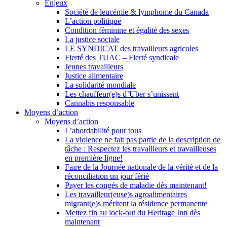
Enjeux
Société de leucémie & lymphome du Canada
L’action politique
Condition féminine et égalité des sexes
La justice sociale
LE SYNDICAT des travailleurs agricoles
Fierté des TUAC – Fierté syndicale
Jeunes travailleurs
Justice alimentaire
La solidarité mondiale
Les chauffeur(e)s d’Uber s’unissent
Cannabis responsable
Moyens d’action
Moyens d’action
L’abordabilité pour tous
La violence ne fait pas partie de la description de
tâche : Respectez les travailleurs et travailleuses
en première ligne!
Faire de la Journée nationale de la vérité et de la
réconciliation un jour férié
Payer les congés de maladie dès maintenant!
Les travailleur(euse)s agroalimentaires
migrant(e)s méritent la résidence permanente
Mettez fin au lock-out du Heritage Inn dès
maintenant