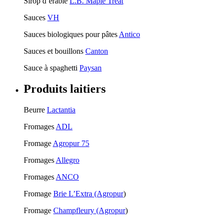
Sirop d’érable
L.B. Maple Treat
Sauces
VH
Sauces biologiques pour pâtes
Antico
Sauces et bouillons
Canton
Sauce à spaghetti
Paysan
Produits laitiers
Beurre
Lactantia
Fromages
ADL
Fromage
Agropur 75
Fromages
Allegro
Fromages
ANCO
Fromage
Brie L’Extra (Agropur
)
Fromage
Champfleury (Agropur
)