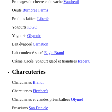
Fromages de chèvre et de vache
Vaudreuil
Oeufs
Burnbrae Farms
Produits laitiers
Liberté
Yogourts
IOGO
Yogourts
Olympic
Lait évaporé
Carnation
Lait condensé sucré
Eagle Brand
Crème glacée, yogourt glacé et friandises
Iceberg
Charcuteries
Charcuteries
Brandt
Charcuteries
Fletcher’s
Charcuteries et viandes préemballées
Olymel
Prosciutto
San Daniele