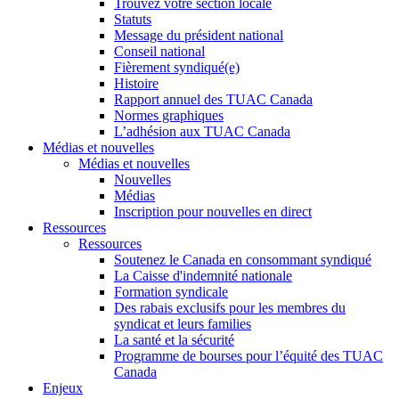
Trouvez votre section locale
Statuts
Message du président national
Conseil national
Fièrement syndiqué(e)
Histoire
Rapport annuel des TUAC Canada
Normes graphiques
L’adhésion aux TUAC Canada
Médias et nouvelles
Médias et nouvelles
Nouvelles
Médias
Inscription pour nouvelles en direct
Ressources
Ressources
Soutenez le Canada en consommant syndiqué
La Caisse d'indemnité nationale
Formation syndicale
Des rabais exclusifs pour les membres du
syndicat et leurs families
La santé et la sécurité
Programme de bourses pour l’équité des TUAC
Canada
Enjeux