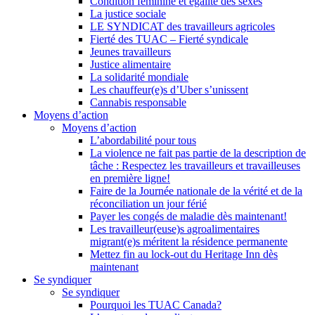
Condition féminine et égalité des sexes
La justice sociale
LE SYNDICAT des travailleurs agricoles
Fierté des TUAC – Fierté syndicale
Jeunes travailleurs
Justice alimentaire
La solidarité mondiale
Les chauffeur(e)s d’Uber s’unissent
Cannabis responsable
Moyens d’action
Moyens d’action
L’abordabilité pour tous
La violence ne fait pas partie de la description de
tâche : Respectez les travailleurs et travailleuses
en première ligne!
Faire de la Journée nationale de la vérité et de la
réconciliation un jour férié
Payer les congés de maladie dès maintenant!
Les travailleur(euse)s agroalimentaires
migrant(e)s méritent la résidence permanente
Mettez fin au lock-out du Heritage Inn dès
maintenant
Se syndiquer
Se syndiquer
Pourquoi les TUAC Canada?