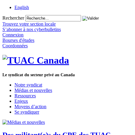
English
Rechercher
Trouvez votre section locale
S’abonner à nos cyberbulletins
Connexion
Bourses d'études
Coordonnées
Le syndicat du secteur privé au Canada
Notre syndicat
Médias et nouvelles
Ressources
Enjeux
Moyens d’action
Se syndiquer
Des militant(e)s du CPE des TUAC