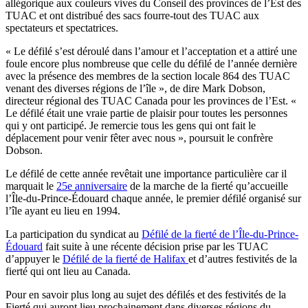
allégorique aux couleurs vives du Conseil des provinces de l’Est des
TUAC et ont distribué des sacs fourre-tout des TUAC aux
spectateurs et spectatrices.
« Le défilé s’est déroulé dans l’amour et l’acceptation et a attiré une
foule encore plus nombreuse que celle du défilé de l’année dernière
avec la présence des membres de la section locale 864 des TUAC
venant des diverses régions de l’île », de dire Mark Dobson,
directeur régional des TUAC Canada pour les provinces de l’Est. «
Le défilé était une vraie partie de plaisir pour toutes les personnes
qui y ont participé. Je remercie tous les gens qui ont fait le
déplacement pour venir fêter avec nous », poursuit le confrère
Dobson.
Le défilé de cette année revêtait une importance particulière car il
marquait le
25e anniversaire
de la marche de la fierté qu’accueille
l’Île-du-Prince-Édouard chaque année, le premier défilé organisé sur
l’île ayant eu lieu en 1994.
La participation du syndicat au
Défilé de la fierté de l’Île-du-Prince-
Édouard
fait suite à une récente décision prise par les TUAC
d’appuyer le
Défilé de la fierté de Halifax
et d’autres festivités de la
fierté qui ont lieu au Canada.
Pour en savoir plus long au sujet des défilés et des festivités de la
Fierté qui auront lieu prochainement dans diverses régions du