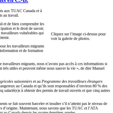
oints aux TUAC Canada et à
s au travail.
ail et de bien comprendre les
ipation et le droit de savoir.
 travailleurs vulnérables qui
Cliquez sur l’image ci-dessus pour
tenir.
voir la galerie de photos.
ur les travailleurs migrants
information et de formation
e travailleurs migrants, nous n’avons pas accès à ces informations si
t très utiles et peuvent même nous sauver la vie », de dire Manuel
gricoles saisonniers
et au
Programme des travailleurs étrangers
 dangereux au Canada et qu’ils sont responsables d’environ 80 % des
salarié(e)s à obtenir des permis de travail ouverts et que cinq autres
nts se fait souvent harceler et insulter s’il n’atteint pas le niveau de
n pays d’origine. Maintenant, nous savons que les TUAC et l’ATA
ent au Canada depuis les quatre dernières années.