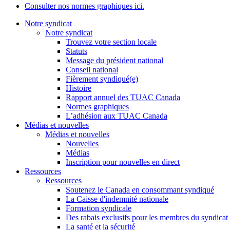
Consulter nos normes graphiques ici.
Notre syndicat
Notre syndicat
Trouvez votre section locale
Statuts
Message du président national
Conseil national
Fièrement syndiqué(e)
Histoire
Rapport annuel des TUAC Canada
Normes graphiques
L’adhésion aux TUAC Canada
Médias et nouvelles
Médias et nouvelles
Nouvelles
Médias
Inscription pour nouvelles en direct
Ressources
Ressources
Soutenez le Canada en consommant syndiqué
La Caisse d'indemnité nationale
Formation syndicale
Des rabais exclusifs pour les membres du syndicat e
La santé et la sécurité