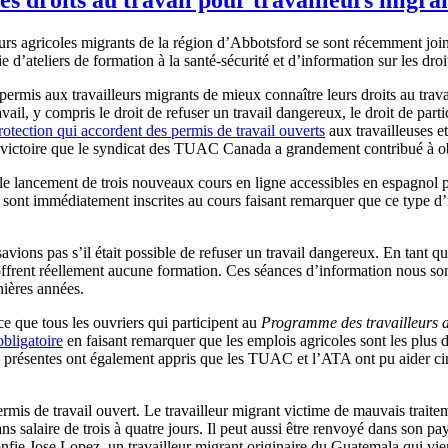
urs agricoles migrants de la région d’Abbotsford se sont récemment j
 d’ateliers de formation à la santé-sécurité et d’information sur les droit
permis aux travailleurs migrants de mieux connaître leurs droits au trav
ail, y compris le droit de refuser un travail dangereux, le droit de partic
otection qui accordent des permis de travail ouverts
aux travailleuses et
e victoire que le syndicat des TUAC Canada a grandement contribué à ob
 lancement de trois nouveaux cours en ligne accessibles en espagnol po
sont immédiatement inscrites au cours faisant remarquer que ce type d’
vions pas s’il était possible de refuser un travail dangereux. En tant qu
 offrent réellement aucune formation. Ces séances d’information nous son
nières années.
 ce que tous les ouvriers qui participent au
Programme des travailleurs a
obligatoire
en faisant remarquer que les emplois agricoles sont les plus
présentes ont également appris que les TUAC et l’ATA ont pu aider cinq 
ermis de travail ouvert. Le travailleur migrant victime de mauvais traiteme
sans salaire de trois à quatre jours. Il peut aussi être renvoyé dans so
onfie Jose Lopez, un travailleur migrant originaire du Guatemala qui vi