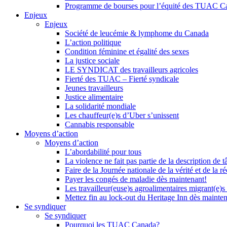
Programme de bourses pour l’équité des TUAC C
Enjeux
Enjeux
Société de leucémie & lymphome du Canada
L’action politique
Condition féminine et égalité des sexes
La justice sociale
LE SYNDICAT des travailleurs agricoles
Fierté des TUAC – Fierté syndicale
Jeunes travailleurs
Justice alimentaire
La solidarité mondiale
Les chauffeur(e)s d’Uber s’unissent
Cannabis responsable
Moyens d’action
Moyens d’action
L’abordabilité pour tous
La violence ne fait pas partie de la description de t
Faire de la Journée nationale de la vérité et de la ré
Payer les congés de maladie dès maintenant!
Les travailleur(euse)s agroalimentaires migrant(e)s
Mettez fin au lock-out du Heritage Inn dès mainte
Se syndiquer
Se syndiquer
Pourquoi les TUAC Canada?