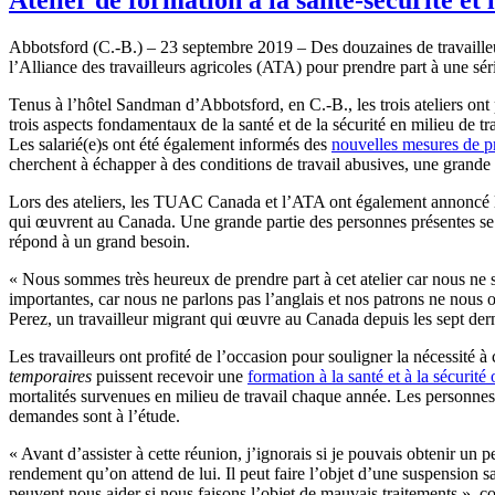
Abbotsford (C.-B.) – 23 septembre 2019 – Des douzaines de travaille
l’Alliance des travailleurs agricoles (ATA) pour prendre part à une série
Tenus à l’hôtel Sandman d’Abbotsford, en C.-B., les trois ateliers ont 
trois aspects fondamentaux de la santé et de la sécurité en milieu de trav
Les salarié(e)s ont été également informés des
nouvelles mesures de pr
cherchent à échapper à des conditions de travail abusives, une grand
Lors des ateliers, les TUAC Canada et l’ATA ont également annoncé le
qui œuvrent au Canada. Une grande partie des personnes présentes se 
répond à un grand besoin.
« Nous sommes très heureux de prendre part à cet atelier car nous ne sa
importantes, car nous ne parlons pas l’anglais et nos patrons ne nous
Perez, un travailleur migrant qui œuvre au Canada depuis les sept der
Les travailleurs ont profité de l’occasion pour souligner la nécessité à
temporaires
puissent recevoir une
formation à la santé et à la sécurité 
mortalités survenues en milieu de travail chaque année. Les personnes 
demandes sont à l’étude.
« Avant d’assister à cette réunion, j’ignorais si je pouvais obtenir un p
rendement qu’on attend de lui. Il peut faire l’objet d’une suspension 
peuvent nous aider si nous faisons l’objet de mauvais traitements », c