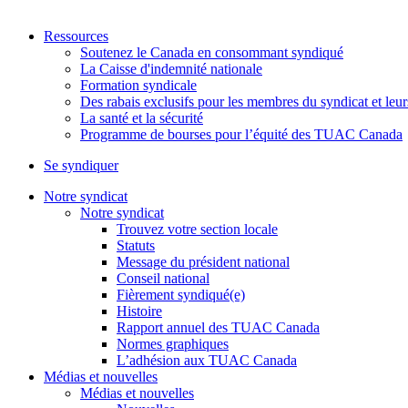
Ressources
Soutenez le Canada en consommant syndiqué
La Caisse d'indemnité nationale
Formation syndicale
Des rabais exclusifs pour les membres du syndicat et leur
La santé et la sécurité
Programme de bourses pour l’équité des TUAC Canada
Se syndiquer
Notre syndicat
Notre syndicat
Trouvez votre section locale
Statuts
Message du président national
Conseil national
Fièrement syndiqué(e)
Histoire
Rapport annuel des TUAC Canada
Normes graphiques
L’adhésion aux TUAC Canada
Médias et nouvelles
Médias et nouvelles