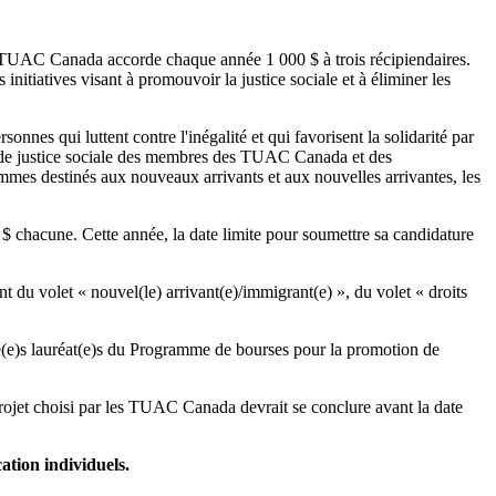
s TUAC Canada accorde chaque année 1 000 $ à trois récipiendaires.
tiatives visant à promouvoir la justice sociale et à éliminer les
s qui luttent contre l'inégalité et qui favorisent la solidarité par
s de justice sociale des membres des TUAC Canada et des
mmes destinés aux nouveaux arrivants et aux nouvelles arrivantes, les
$ chacune. Cette année, la date limite pour soumettre sa candidature
ent du volet « nouvel(le) arrivant(e)/immigrant(e) », du volet « droits
mmé(e)s lauréat(e)s du Programme de bourses pour la promotion de
projet choisi par les TUAC Canada devrait se conclure avant la date
tion individuels.