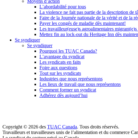
Moyens d’action
L’abordabilité pour tous
La violence ne fait pas partie de la description de t
Faire de la Journée nationale de la vérité et de la ré
Payer les congés de maladie dès maintenant!
Les travailleur(euse)s agroalimentaires migrant(e)s
Mettez fin au lock-out du Heritage Inn dès mainte
Se syndiquer
Se syndiquer
Pourquoi les TUAC Canada?
L’avantage du syndicat
Les syndicats en faits
Foire aux questions
Tout sur les syndicats
Industries que nous représentons
Les lieux de travail que nous représentons
Comment former un syndicat
Adhérez dès aujourd’hui
Copyright © 2026 des
TUAC Canada
. Tous droits réservés.
Travailleurs et travailleuses unis de l’alimentation et du commerce Ca
Le syndicat du secteur privé au Canada