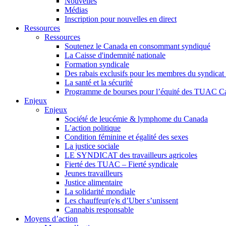
Nouvelles
Médias
Inscription pour nouvelles en direct
Ressources
Ressources
Soutenez le Canada en consommant syndiqué
La Caisse d'indemnité nationale
Formation syndicale
Des rabais exclusifs pour les membres du syndicat e
La santé et la sécurité
Programme de bourses pour l’équité des TUAC C
Enjeux
Enjeux
Société de leucémie & lymphome du Canada
L’action politique
Condition féminine et égalité des sexes
La justice sociale
LE SYNDICAT des travailleurs agricoles
Fierté des TUAC – Fierté syndicale
Jeunes travailleurs
Justice alimentaire
La solidarité mondiale
Les chauffeur(e)s d’Uber s’unissent
Cannabis responsable
Moyens d’action