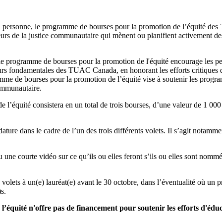
la personne, le programme de bourses pour la promotion de l’équité de
de la justice communautaire qui mènent ou planifient activement des ini
rogramme de bourses pour la promotion de l'équité encourage les personne
leurs fondamentales des TUAC Canada, en honorant les efforts critique
me de bourses pour la promotion de l’équité vise à soutenir les progra
communautaire.
équité consistera en un total de trois bourses, d’une valeur de 1 000 
dature dans le cadre de l’un des trois différents volets. Il s’agit notamm
u une courte vidéo sur ce qu’ils ou elles feront s’ils ou elles sont no
olets à un(e) lauréat(e) avant le 30 octobre, dans l’éventualité où un 
s.
té n'offre pas de financement pour soutenir les efforts d'éduca