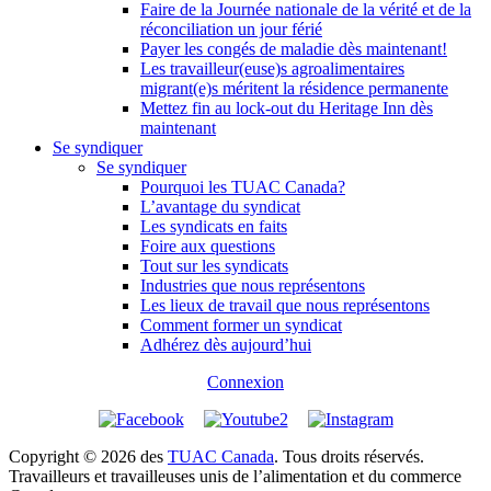
Faire de la Journée nationale de la vérité et de la
réconciliation un jour férié
Payer les congés de maladie dès maintenant!
Les travailleur(euse)s agroalimentaires
migrant(e)s méritent la résidence permanente
Mettez fin au lock-out du Heritage Inn dès
maintenant
Se syndiquer
Se syndiquer
Pourquoi les TUAC Canada?
L’avantage du syndicat
Les syndicats en faits
Foire aux questions
Tout sur les syndicats
Industries que nous représentons
Les lieux de travail que nous représentons
Comment former un syndicat
Adhérez dès aujourd’hui
Connexion
Copyright © 2026 des
TUAC Canada
. Tous droits réservés.
Travailleurs et travailleuses unis de l’alimentation et du commerce