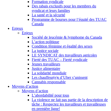
Formation syndicale
Des rabais exclusifs pour les membres du
syndicat et leurs families
La santé et la sécurité
Programme de bourses pour l’équité des TUAC
Canada
Enjeux
Enjeux
Société de leucémie & lymphome du Canada
L’action politique
Condition féminine et égalité des sexes
La justice sociale
LE SYNDICAT des travailleurs agricoles
Fierté des TUAC – Fierté syndicale
Jeunes travailleurs
Justice alimentaire
La solidarité mondiale
Les chauffeur(e)s d’Uber s’unissent
Cannabis responsable
Moyens d’action
Moyens d’action
L’abordabilité pour tous
La violence ne fait pas partie de la description de
tâche : Respectez les travailleurs et travailleuses
en première ligne!