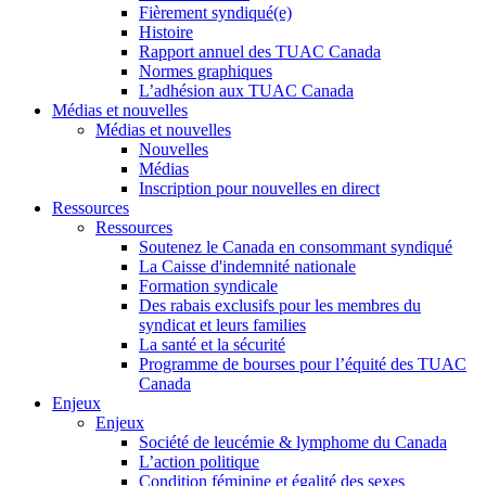
Fièrement syndiqué(e)
Histoire
Rapport annuel des TUAC Canada
Normes graphiques
L’adhésion aux TUAC Canada
Médias et nouvelles
Médias et nouvelles
Nouvelles
Médias
Inscription pour nouvelles en direct
Ressources
Ressources
Soutenez le Canada en consommant syndiqué
La Caisse d'indemnité nationale
Formation syndicale
Des rabais exclusifs pour les membres du
syndicat et leurs families
La santé et la sécurité
Programme de bourses pour l’équité des TUAC
Canada
Enjeux
Enjeux
Société de leucémie & lymphome du Canada
L’action politique
Condition féminine et égalité des sexes