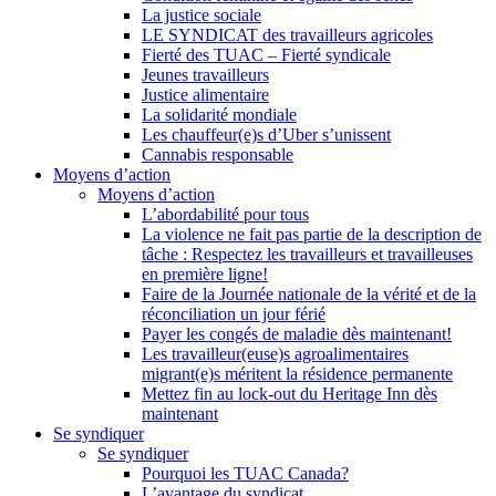
La justice sociale
LE SYNDICAT des travailleurs agricoles
Fierté des TUAC – Fierté syndicale
Jeunes travailleurs
Justice alimentaire
La solidarité mondiale
Les chauffeur(e)s d’Uber s’unissent
Cannabis responsable
Moyens d’action
Moyens d’action
L’abordabilité pour tous
La violence ne fait pas partie de la description de
tâche : Respectez les travailleurs et travailleuses
en première ligne!
Faire de la Journée nationale de la vérité et de la
réconciliation un jour férié
Payer les congés de maladie dès maintenant!
Les travailleur(euse)s agroalimentaires
migrant(e)s méritent la résidence permanente
Mettez fin au lock-out du Heritage Inn dès
maintenant
Se syndiquer
Se syndiquer
Pourquoi les TUAC Canada?
L’avantage du syndicat