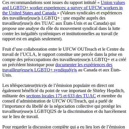
Ces recommandations sont issues du rapport intitulé «
Union values
and LGBTQ+ worker experiences: a survey of UFCW workers in
the United States and Canada
» (Valeurs syndicales et expériences
des travailleur[euse]s LGBTQ+ : une enquête auprès des
travailleur[euse]s des TUAC aux États-Unis et au Canada) qui
propose une analyse du rôle du mouvement syndical dans la lutte
contre les inégalités systémiques et institutionnelles au travail (le
rapport est en anglais seulement).
Fruit d’une collaboration entre le UFCW OUTreach et le Centre du
travail de l’UCLA, le rapport constitue une percée dans la prise en
compte des préoccupations des travailleur(euse)s LGBTQ+ et a créé
un précédent historique pour
documenter les expériences des
travailleur(euse)s LGBTQ+ syndiqué(e)s
au Canada et aux États-
Unis.
Les téléspectateur(trice)s de l’émission populaire en direct ont
également bénéficié du point de vue important de Shirley Hepditch,
militante des
sections locales 175 et 633 des TUAC
et membre du
conseil d’administration de UFCW OUTreach, qui a parlé de
l’importance du libellé de la négociation collective qui protège les
travailleur(euse)s LGBTQI2S de la discrimination et du harcèlement
sur le lieu de travail.
Pour regarder la discussion complète qui a eu lieu lors de l’émission