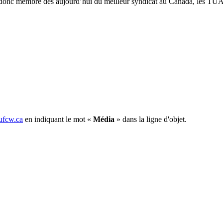
ez donc membre dès aujourd’hui du meilleur syndicat au Canada, les TUA
fcw.ca
en indiquant le mot «
Média
» dans la ligne d'objet.