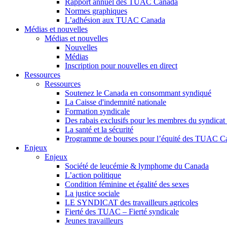
Rapport annuel des TUAC Canada
Normes graphiques
L’adhésion aux TUAC Canada
Médias et nouvelles
Médias et nouvelles
Nouvelles
Médias
Inscription pour nouvelles en direct
Ressources
Ressources
Soutenez le Canada en consommant syndiqué
La Caisse d'indemnité nationale
Formation syndicale
Des rabais exclusifs pour les membres du syndicat e
La santé et la sécurité
Programme de bourses pour l’équité des TUAC C
Enjeux
Enjeux
Société de leucémie & lymphome du Canada
L’action politique
Condition féminine et égalité des sexes
La justice sociale
LE SYNDICAT des travailleurs agricoles
Fierté des TUAC – Fierté syndicale
Jeunes travailleurs