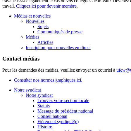
travail? Est-ce également le cas de vos collègues de travail? Deven
travail.
Cliquez ici pour devenir membre
.
Médias et nouvelles
Nouvelles
Sujets
Communiqués de presse
Médias
Affiches
Inscription pour nouvelles en direct
Contact médias
Pour les demandes des médias, veuillez envoyer un courriel à
ufcw@u
Consulter nos normes graphiques ici.
Notre syndicat
Notre syndicat
Trouvez votre section locale
Statuts
Message du président national
Conseil national
Fièrement syndiqué(e)
Histoire