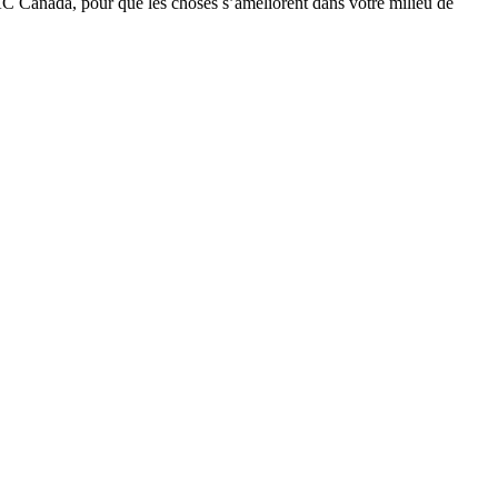
C Canada, pour que les choses s’améliorent dans votre milieu de