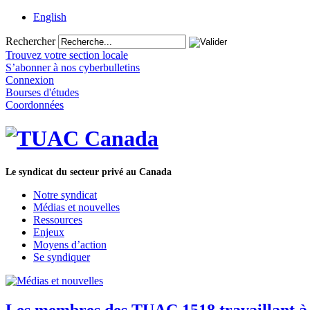
English
Rechercher
Trouvez votre section locale
S’abonner à nos cyberbulletins
Connexion
Bourses d'études
Coordonnées
Le syndicat du secteur privé au Canada
Notre syndicat
Médias et nouvelles
Ressources
Enjeux
Moyens d’action
Se syndiquer
Les membres des TUAC 1518 travaillant à l