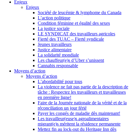
Enjeux
Enjeux
Société de leucémie & lymphome du Canada
L’action politique
Condition féminine et égalité des sexes
La justice sociale
LE SYNDICAT des travailleurs agricoles
Fierté des TUAC – Fierté syndicale
Jeunes travailleurs
Justice alimentaire
La solidarité mondiale
Les chauffeur(e)s d’Uber s’unissent
Cannabis responsable
Moyens d’action
Moyens d’action
L’abordabilité pour tous
La violence ne fait pas partie de la description de
tâche : Respectez les travailleurs et travailleuses
en première ligne!
Faire de la Journée nationale de la vérité et de la
réconciliation un jour férié
Payer les congés de maladie dès maintenant!
Les travailleur(euse)s agroalimentaires
migrant(e)s méritent la résidence permanente
Mettez fin au lock-out du Heritage Inn dès