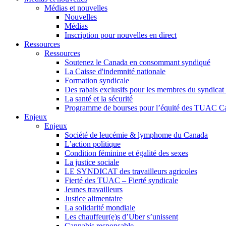
Médias et nouvelles
Nouvelles
Médias
Inscription pour nouvelles en direct
Ressources
Ressources
Soutenez le Canada en consommant syndiqué
La Caisse d'indemnité nationale
Formation syndicale
Des rabais exclusifs pour les membres du syndicat e
La santé et la sécurité
Programme de bourses pour l’équité des TUAC C
Enjeux
Enjeux
Société de leucémie & lymphome du Canada
L’action politique
Condition féminine et égalité des sexes
La justice sociale
LE SYNDICAT des travailleurs agricoles
Fierté des TUAC – Fierté syndicale
Jeunes travailleurs
Justice alimentaire
La solidarité mondiale
Les chauffeur(e)s d’Uber s’unissent
Cannabis responsable