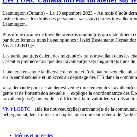
Leamington (Ontario) – Le 13 septembre 2023 – Au mois d’août dern
justice trans et les droits des personnes trans suivi par les travaille
Leamington.
Plus d’une dizaine de travailleur(euse)s migrant(e)s qui s’identifient 
par deux femmes trans hispanophones : Jaziel Bustamante Hernandez, u
Vivi’r LGBTQ+.
Les participant(e)s étaient des migrant(e)s trans travaillant dans les c
C’était la première fois que des travailleur(euse)s migrant(e)s trans 
L’atelier a enseigné la diversité de genre et l’orientation sexuelle, a
sur la santé sexuelle et un accès au dépistage des ITS dans la communaut
« La demande pour cet atelier est venue directement des travailleur(eus
genre et de l’orientation sexuelle », explique la coordonnatrice des 
travailleur(euse)s ont eu de la difficulté à faire valoir leurs droits au tra
Viv’r LGBTQ+
aide les nouveaux(elles) arrivant(e)s de la communaut
hébergement, leur trouver un emploi, ainsi que leur obtenir de l’aide lé
Médias et nouvelles