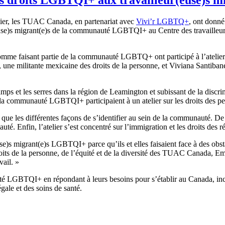
ier, les TUAC Canada, en partenariat avec
Vivi’r LGBTQ+
, ont donné 
ur(euse)s migrant(e)s de la communauté LGBTQI+ au Centre des travailleur
comme faisant partie de la communauté LGBTQ+ ont participé à l’atelier. 
ne militante mexicaine des droits de la personne, et Viviana Santibane
hamps et les serres dans la région de Leamington et subissant de la discr
de la communauté LGBTQI+ participaient à un atelier sur les droits des pe
insi que les différentes façons de s’identifier au sein de la communauté.
é. Enfin, l’atelier s’est concentré sur l’immigration et les droits des ré
e)s migrant(e)s LGBTQI+ parce qu’ils et elles faisaient face à des obstac
Droits de la personne, de l’équité et de la diversité des TUAC Canada, 
vail. »
é LGBTQI+ en répondant à leurs besoins pour s’établir au Canada, inclua
gale et des soins de santé.