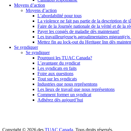
Moyens d’action
Moyens d’action
L’abordabilité pour tous
La violence ne fait pas partie de la description de t
Faire de la Journée nationale de la vérité et de la ré
Payer les congés de maladie dès maintenant!
Les travailleur(euse)s agroalimentaires migrant(e)s
Mettez fin au lock-out du Heritage Inn dès mainte
Se syndiquer
Se syndiquer
Pourquoi les TUAC Canada?
L’avantage du syndicat
Les syndicats en faits
Foire aux questions
Tout sur les syndicats
Industries que nous représentons
Les lieux de travail que nous représentons
Comment former un syndicat
Adhérez dès aujourd’hui
Copyright © 2026 des
TUAC Canada
. Tous droits réservés.