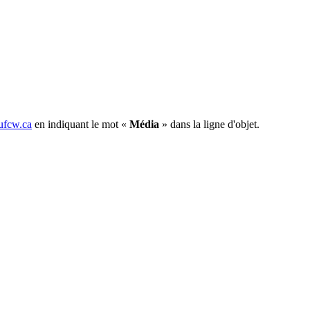
fcw.ca
en indiquant le mot «
Média
» dans la ligne d'objet.