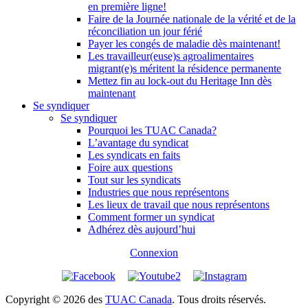
en première ligne!
Faire de la Journée nationale de la vérité et de la
réconciliation un jour férié
Payer les congés de maladie dès maintenant!
Les travailleur(euse)s agroalimentaires
migrant(e)s méritent la résidence permanente
Mettez fin au lock-out du Heritage Inn dès
maintenant
Se syndiquer
Se syndiquer
Pourquoi les TUAC Canada?
L’avantage du syndicat
Les syndicats en faits
Foire aux questions
Tout sur les syndicats
Industries que nous représentons
Les lieux de travail que nous représentons
Comment former un syndicat
Adhérez dès aujourd’hui
Connexion
Copyright © 2026 des
TUAC Canada
. Tous droits réservés.