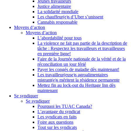
Jeunes travailleurs
Justice alimentaire
La solidarité mondiale
Les chauffeur(e)s d’Uber s’unissent
Cannabis responsable
Moyens d’action
Moyens d’action
L’abordabilité pour tous
La violence ne fait pas partie de la description de
tâche : Respectez les travailleurs et travailleuses
en première ligne!
Faire de la Journée nationale de la vérité et de la
réconciliation un jour férié
Payer les congés de maladie dès maintenant!
Les travailleur(euse)s agroalimentaires
migrant(e)s méritent la résidence permanente
Mettez fin au lock-out du Heritage Inn dès
maintenant
Se syndiquer
Se syndiquer
Pourquoi les TUAC Canada?
L’avantage du syndicat
Les syndicats en faits
Foire aux questions
Tout sur les syndicats