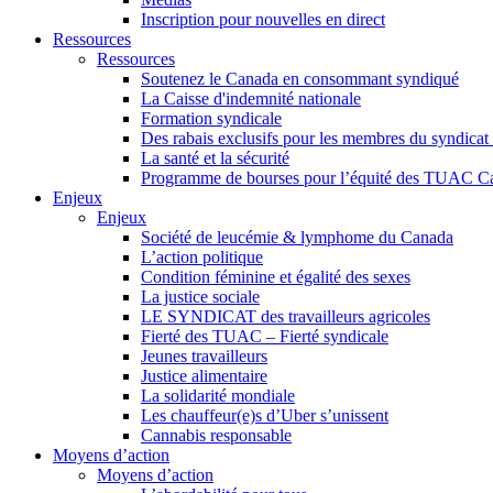
Inscription pour nouvelles en direct
Ressources
Ressources
Soutenez le Canada en consommant syndiqué
La Caisse d'indemnité nationale
Formation syndicale
Des rabais exclusifs pour les membres du syndicat e
La santé et la sécurité
Programme de bourses pour l’équité des TUAC C
Enjeux
Enjeux
Société de leucémie & lymphome du Canada
L’action politique
Condition féminine et égalité des sexes
La justice sociale
LE SYNDICAT des travailleurs agricoles
Fierté des TUAC – Fierté syndicale
Jeunes travailleurs
Justice alimentaire
La solidarité mondiale
Les chauffeur(e)s d’Uber s’unissent
Cannabis responsable
Moyens d’action
Moyens d’action