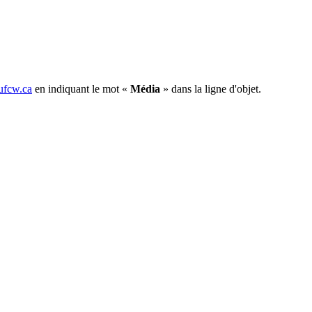
fcw.ca
en indiquant le mot «
Média
» dans la ligne d'objet.