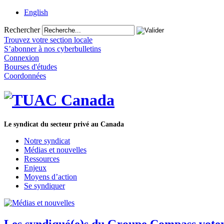
English
Rechercher
Trouvez votre section locale
S’abonner à nos cyberbulletins
Connexion
Bourses d'études
Coordonnées
Le syndicat du secteur privé au Canada
Notre syndicat
Médias et nouvelles
Ressources
Enjeux
Moyens d’action
Se syndiquer
Les syndiqué(e)s du Groupe Compass votent