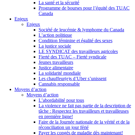
La santé et la sécurité
Programme de bourses pour l’équité des TUAC
Canada
Enjeux
Enjeux
Société de leucémie & lymphome du Canada
L’action politique
Condition féminine et égalité des sexes
La justice sociale
LE SYNDICAT des travailleurs agricoles
Fierté des TUAC – Fierté syndicale
Jeunes travailleurs
Justice alimentaire
La solidarité mondiale
Les chauffeur(e)s d’Uber s’unissent
Cannabis responsable
Moyens d’action
Moyens d’action
L’abordabilité pour tous
La violence ne fait pas partie de la description de
tâche : Respectez les travailleurs et travailleuses
en première ligne!
Faire de la Journée nationale de la vérité et de la
réconciliation un jour férié
Payer les congés de maladie dès maintenant!