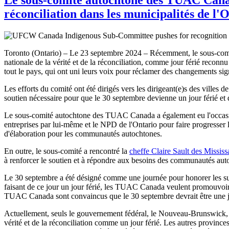
réconciliation dans les municipalités de l'
Toronto (Ontario) – Le 23 septembre 2024 – Récemment, le sous-comi
nationale de la vérité et de la réconciliation, comme jour férié re
tout le pays, qui ont uni leurs voix pour réclamer des changements sign
Les efforts du comité ont été dirigés vers les dirigeant(e)s des villes d
soutien nécessaire pour que le 30 septembre devienne un jour férié et q
Le sous-comité autochtone des TUAC Canada a également eu l'occasi
entreprises par lui-même et le NPD de l'Ontario pour faire progresser l
d'élaboration pour les communautés autochtones.
En outre, le sous-comité a rencontré la
cheffe Claire Sault des Missis
à renforcer le soutien et à répondre aux besoins des communautés aut
Le 30 septembre a été désigné comme une journée pour honorer les survi
faisant de ce jour un jour férié, les TUAC Canada veulent promouvoir 
TUAC Canada sont convaincus que le 30 septembre devrait être une j
Actuellement, seuls le gouvernement fédéral, le Nouveau-Brunswick, l
vérité et de la réconciliation comme un jour férié. Les autres provinc