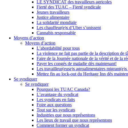
LE SYNDICAT des travailleurs agricoles
Fierté des TUAC – Fierté syndicale
Jeunes travailleurs
Justice alimentaire
La solidarité mondiale
Les chauffeur(e)s d’Uber s’unissent
Cannabis responsable
Moyens d’action
Moyens d’action
L’abordabilité pour tous
La violence ne fait pas partie de la description de t
Faire de la Journée nationale de la vérité et de la ré
Payer les congés de maladie dès maintenant!
Les travailleur(euse)s agroalimentaires migrant(e)s
Mettez fin au lock-out du Heritage Inn dès mainte
Se syndiquer
Se syndiquer
Pourquoi les TUAC Canada?
L’avantage du syndicat
Les syndicats en faits
Foire aux questions
Tout sur les syndicats
Industries que nous représentons
Les lieux de travail que nous représentons
Comment former un syndicat