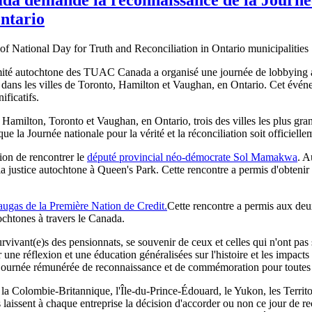
Ontario
té autochtone des TUAC Canada a organisé une journée de lobbying au
connu dans les villes de Toronto, Hamilton et Vaughan, en Ontario. Cet
ificatifs.
e Hamilton, Toronto et Vaughan, en Ontario, trois des villes les plus grand
ue la Journée nationale pour la vérité et la réconciliation soit officiel
on de rencontrer le
député provincial néo-démocrate Sol Mamakwa
. A
a justice autochtone à Queen's Park. Cette rencontre a permis d'obtenir d
saugas de la Première Nation de Credit.
Cette rencontre a permis aux deux
ochtones à travers le Canada.
vant(e)s des pensionnats, se souvenir de ceux et celles qui n'ont pas s
une réflexion et une éducation généralisées sur l'histoire et les impac
ournée rémunérée de reconnaissance et de commémoration pour toutes l
a Colombie-Britannique, l'Île-du-Prince-Édouard, le Yukon, les Territo
es laissent à chaque entreprise la décision d'accorder ou non ce jour de