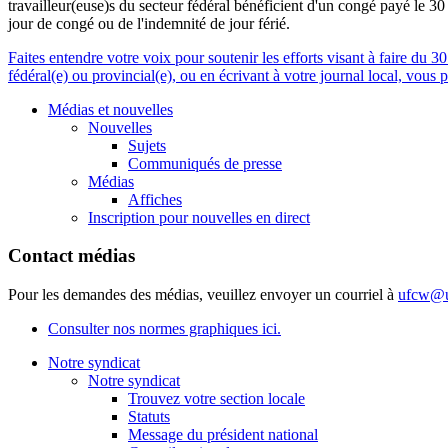
travailleur(euse)s du secteur fédéral bénéficient d'un congé payé le 3
jour de congé ou de l'indemnité de jour férié.
Faites entendre votre voix pour soutenir les efforts visant à faire du 3
fédéral(e) ou provincial(e), ou en écrivant à votre journal local, vous 
Médias et nouvelles
Nouvelles
Sujets
Communiqués de presse
Médias
Affiches
Inscription pour nouvelles en direct
Contact médias
Pour les demandes des médias, veuillez envoyer un courriel à
ufcw@u
Consulter nos normes graphiques ici.
Notre syndicat
Notre syndicat
Trouvez votre section locale
Statuts
Message du président national