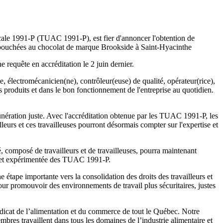
ocale 1991-P (TUAC 1991-P), est fier d'annoncer l'obtention de
 de bouchées au chocolat de marque Brookside à Saint-Hyacinthe
 requête en accréditation le 2 juin dernier.
ste, électromécanicien(ne), contrôleur(euse) de qualité, opérateur(rice),
des produits et dans le bon fonctionnement de l'entreprise au quotidien.
émunération juste. Avec l'accréditation obtenue par les TUAC 1991-P, les
leurs et ces travailleuses pourront désormais compter sur l'expertise et
, composé de travailleurs et de travailleuses, pourra maintenant
de et expérimentée des TUAC 1991-P.
tape importante vers la consolidation des droits des travailleurs et
ur promouvoir des environnements de travail plus sécuritaires, justes
dicat de l’alimentation et du commerce de tout le Québec. Notre
s travaillent dans tous les domaines de l’industrie alimentaire et