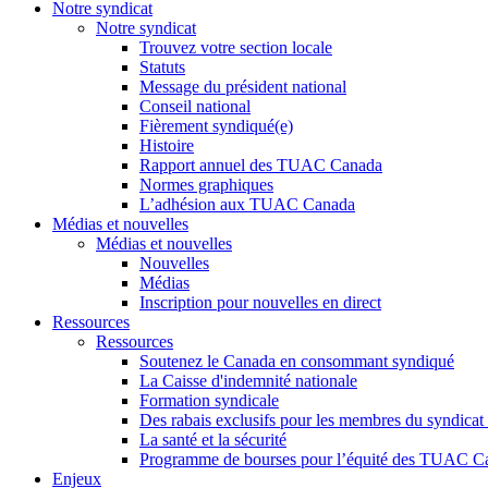
Notre syndicat
Notre syndicat
Trouvez votre section locale
Statuts
Message du président national
Conseil national
Fièrement syndiqué(e)
Histoire
Rapport annuel des TUAC Canada
Normes graphiques
L’adhésion aux TUAC Canada
Médias et nouvelles
Médias et nouvelles
Nouvelles
Médias
Inscription pour nouvelles en direct
Ressources
Ressources
Soutenez le Canada en consommant syndiqué
La Caisse d'indemnité nationale
Formation syndicale
Des rabais exclusifs pour les membres du syndicat e
La santé et la sécurité
Programme de bourses pour l’équité des TUAC C
Enjeux