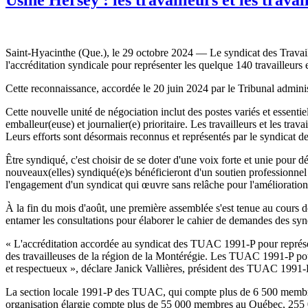
Saint-Hyacinthe (Que.), le 29 octobre 2024 — Le syndicat des Travaill
l'accréditation syndicale pour représenter les quelque 140 travailleur
Cette reconnaissance, accordée le 20 juin 2024 par le Tribunal administ
Cette nouvelle unité de négociation inclut des postes variés et essentiel
emballeur(euse) et journalier(e) prioritaire. Les travailleurs et les tra
Leurs efforts sont désormais reconnus et représentés par le syndicat
Être syndiqué, c'est choisir de se doter d'une voix forte et unie pour 
nouveaux(elles) syndiqué(e)s bénéficieront d'un soutien professionnel e
l'engagement d'un syndicat qui œuvre sans relâche pour l'amélioration
À la fin du mois d'août, une première assemblée s'est tenue au cours d
entamer les consultations pour élaborer le cahier de demandes des sy
« L'accréditation accordée au syndicat des TUAC 1991-P pour représent
des travailleuses de la région de la Montérégie. Les TUAC 1991-P pour
et respectueux », déclare Janick Vallières, président des TUAC 1991-
La section locale 1991‑P des TUAC, qui compte plus de 6 500 membres 
organisation élargie compte plus de 55 000 membres au Québec, 255 0