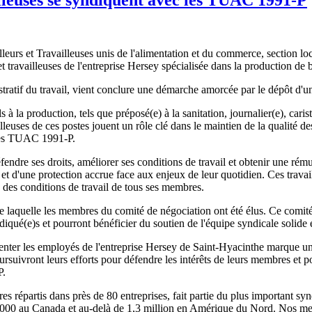
eurs et Travailleuses unis de l'alimentation et du commerce, section l
s et travailleuses de l'entreprise Hersey spécialisée dans la production
ratif du travail, vient conclure une démarche amorcée par le dépôt d'une
s à la production, tels que préposé(e) à la sanitation, journalier(e), cari
vailleuses de ces postes jouent un rôle clé dans le maintien de la qualité 
 des TUAC 1991-P.
défendre ses droits, améliorer ses conditions de travail et obtenir une r
t d'une protection accrue face aux enjeux de leur quotidien. Ces travail
 des conditions de travail de tous ses membres.
e laquelle les membres du comité de négociation ont été élus. Ce comité
ndiqué(e)s et pourront bénéficier du soutien de l'équipe syndicale soli
er les employés de l'entreprise Hersey de Saint-Hyacinthe marque une é
suivront leurs efforts pour défendre les intérêts de leurs membres et po
P.
répartis dans près de 80 entreprises, fait partie du plus important syn
00 au Canada et au-delà de 1,3 million en Amérique du Nord. Nos membre