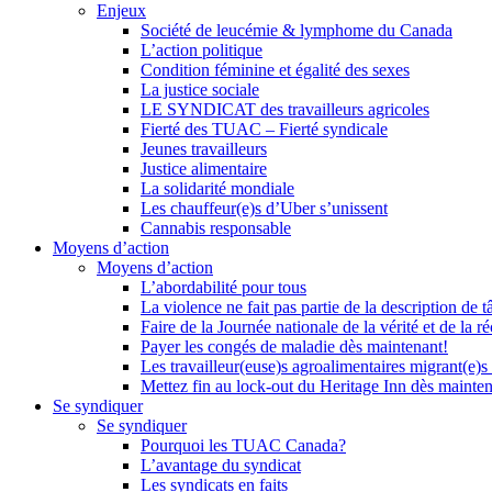
Enjeux
Société de leucémie & lymphome du Canada
L’action politique
Condition féminine et égalité des sexes
La justice sociale
LE SYNDICAT des travailleurs agricoles
Fierté des TUAC – Fierté syndicale
Jeunes travailleurs
Justice alimentaire
La solidarité mondiale
Les chauffeur(e)s d’Uber s’unissent
Cannabis responsable
Moyens d’action
Moyens d’action
L’abordabilité pour tous
La violence ne fait pas partie de la description de t
Faire de la Journée nationale de la vérité et de la ré
Payer les congés de maladie dès maintenant!
Les travailleur(euse)s agroalimentaires migrant(e)s
Mettez fin au lock-out du Heritage Inn dès mainte
Se syndiquer
Se syndiquer
Pourquoi les TUAC Canada?
L’avantage du syndicat
Les syndicats en faits