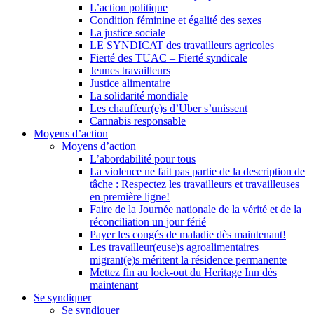
L’action politique
Condition féminine et égalité des sexes
La justice sociale
LE SYNDICAT des travailleurs agricoles
Fierté des TUAC – Fierté syndicale
Jeunes travailleurs
Justice alimentaire
La solidarité mondiale
Les chauffeur(e)s d’Uber s’unissent
Cannabis responsable
Moyens d’action
Moyens d’action
L’abordabilité pour tous
La violence ne fait pas partie de la description de
tâche : Respectez les travailleurs et travailleuses
en première ligne!
Faire de la Journée nationale de la vérité et de la
réconciliation un jour férié
Payer les congés de maladie dès maintenant!
Les travailleur(euse)s agroalimentaires
migrant(e)s méritent la résidence permanente
Mettez fin au lock-out du Heritage Inn dès
maintenant
Se syndiquer
Se syndiquer