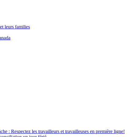
t leurs families
anada
âche : Respectez les travailleurs et travailleuses en première ligne!
conciliation un jour férié