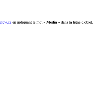
fcw.ca
en indiquant le mot «
Média
» dans la ligne d'objet.