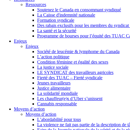
Ressources
Soutenez le Canada en consommant syndiqué
La Caisse d'indemnité nationale
Formation syndicale
Des rabais exclusifs pour les membres du syndicat e
La santé et la sécurité
Programme de bourses pour l’équité des TUAC C
Enjeux
Enjeux
Société de leucémie & lymphome du Canada
L’action politique
Condition féminine et égalité des sexes
La justice sociale
LE SYNDICAT des travailleurs agricoles
Fierté des TUAC – Fierté syndicale
Jeunes travailleurs
Justice alimentaire
La solidarité mondiale
Les chauffeur(e)s d’Uber s’unissent
Cannabis responsable
Moyens d’action
Moyens d’action
L’abordabilité pour tous
La violence ne fait pas partie de la description de t
Faire de la Journée nationale de la vérité et de la ré