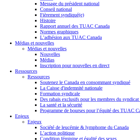
Message du président national
Conseil national
Fièrement syndiqué(e)
Histoire
Rapport annuel des TUAC Canada
Normes graphiques
L’adhésion aux TUAC Canada
Médias et nouvelles
Médias et nouvelles
Nouvelles
Médias
Inscription pour nouvelles en direct
Ressources
Ressources
Soutenez le Canada en consommant syndiqué
La Caisse d'indemnité nationale
Formation syndicale
Des rabais exclusifs pour les membres du syndicat e
La santé et la sécurité
Programme de bourses pour l’équité des TUAC C
Enjeux
Enjeux
Société de leucémie & lymphome du Canada
L’action politique
Condition féminine et égalité des sexes