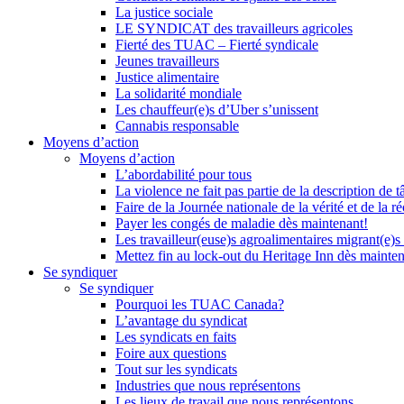
La justice sociale
LE SYNDICAT des travailleurs agricoles
Fierté des TUAC – Fierté syndicale
Jeunes travailleurs
Justice alimentaire
La solidarité mondiale
Les chauffeur(e)s d’Uber s’unissent
Cannabis responsable
Moyens d’action
Moyens d’action
L’abordabilité pour tous
La violence ne fait pas partie de la description de t
Faire de la Journée nationale de la vérité et de la ré
Payer les congés de maladie dès maintenant!
Les travailleur(euse)s agroalimentaires migrant(e)s
Mettez fin au lock-out du Heritage Inn dès mainte
Se syndiquer
Se syndiquer
Pourquoi les TUAC Canada?
L’avantage du syndicat
Les syndicats en faits
Foire aux questions
Tout sur les syndicats
Industries que nous représentons
Les lieux de travail que nous représentons