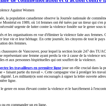
, la population canadienne observe la Journée nationale de commémorat
 Montréal en 1989, où 14 femmes ont été tuées par un tireur qui s'en pre
nécessité urgente de lutter contre la violence fondée sur le genre sous t
és et les organisations en vue d'éliminer la violence faite aux femmes. 
er leur vie et leur héritage. En cette journée, les citoyens de tout le p
misation des femmes.
 chaussures de Vancouver, pour lequel la section locale 247 des TUAC j
ne représentant une femme ayant perdu la vie à cause de la violence sex
s et aux personnes bispirituelles qui ont souffert de la violence.
ectez les travailleurs en première ligne
joue un rôle crucial dans la p
e « faisant partie du travail ». Cette campagne vise à protéger les trav
leur dignité. Les militant(e)s sont encouragés à signer la lettre ouverte ad
mière ligne.
genre en nous élevant contre la violence et le harcèlement à l'encontre
on ou en commander un en ligne.