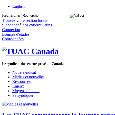
English
Rechercher
Trouvez votre section locale
S’abonner à nos cyberbulletins
Connexion
Bourses d'études
Coordonnées
Le syndicat du secteur privé au Canada
Notre syndicat
Médias et nouvelles
Ressources
Enjeux
Moyens d’action
Se syndiquer
Les TUAC commémorent la Journée national