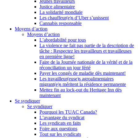
Jeunes travailleurs
Justice alimentaire
La solidarité mondiale
Les chauffeur(e)s d’Uber s’unissent
Cannabis responsable
Moyens d’action
Moyens d’action
L’abordabilité pour tous
La violence ne fait pas partie de la description de
tâche : Respectez les travailleurs et travailleuses
en première ligne!
Faire de la Journée nationale de la vérité et de la
réconciliation un jour férié
Payer les congés de maladie dès maintenant!
Les travailleur(euse)s agroalimentaires
migrant(e)s méritent la résidence permanente
Mettez fin au lock-out du Heritage Inn dès
maintenant
Se syndiquer
Se syndiquer
Pourquoi les TUAC Canada?
L’avantage du syndicat
Les syndicats en faits
Foire aux questions
Tout sur les syndicats