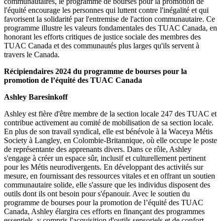
communautaires, le programme de bourses pour la promotion de
l'équité encourage les personnes qui luttent contre l'inégalité et qui
favorisent la solidarité par l'entremise de l'action communautaire. Ce
programme illustre les valeurs fondamentales des TUAC Canada, en
honorant les efforts critiques de justice sociale des membres des
TUAC Canada et des communautés plus larges qu'ils servent à
travers le Canada.
Récipiendaires 2024 du programme de bourses pour la
promotion de l’équité des TUAC Canada
Ashley Baresinkoff
Ashley est fière d'être membre de la section locale 247 des TUAC et
contribue activement au comité de mobilisation de sa section locale.
En plus de son travail syndical, elle est bénévole à la Waceya Métis
Society à Langley, en Colombie-Britannique, où elle occupe le poste
de représentante des apprenants divers. Dans ce rôle, Ashley
s'engage à créer un espace sûr, inclusif et culturellement pertinent
pour les Métis neurodivergents. En développant des activités sur
mesure, en fournissant des ressources vitales et en offrant un soutien
communautaire solide, elle s'assure que les individus disposent des
outils dont ils ont besoin pour s'épanouir. Avec le soutien du
programme de bourses pour la promotion de l’équité des TUAC
Canada, Ashley élargira ces efforts en finançant des programmes
essentiels, y compris l'acquisition d'outils sensoriels et de confort,