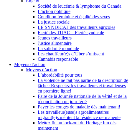
Enjeux
Société de leucémie & lymphome du Canada
L’action politique
Condition féminine et égalité des sexes
La justice sociale
LE SYNDICAT des travailleurs agricoles
Fierté des TUAC – Fierté syndicale
Jeunes travailleurs
Justice alimentaire
La solidarité mondiale
Les chauffeur(e)s d’Uber s’unissent
Cannabis responsable
Moyens d’action
Moyens d’action
L’abordabilité pour tous
La violence ne fait pas partie de la description de
tâche : Respectez les travailleurs et travailleuses
en première ligne!
Faire de la Journée nationale de la vérité et de la
réconciliation un jour férié
Payer les congés de maladie dès maintenant!
Les travailleur(euse)s agroalimentaires
migrant(e)s méritent la résidence permanente
Mettez fin au lock-out du Heritage Inn dès
maintenant