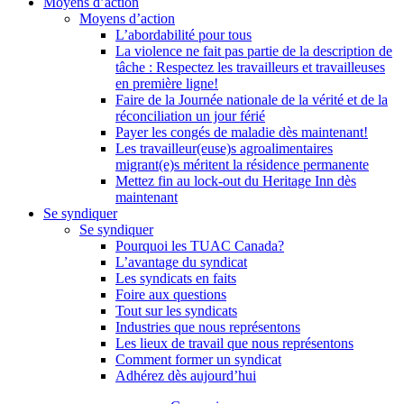
Moyens d’action
Moyens d’action
L’abordabilité pour tous
La violence ne fait pas partie de la description de
tâche : Respectez les travailleurs et travailleuses
en première ligne!
Faire de la Journée nationale de la vérité et de la
réconciliation un jour férié
Payer les congés de maladie dès maintenant!
Les travailleur(euse)s agroalimentaires
migrant(e)s méritent la résidence permanente
Mettez fin au lock-out du Heritage Inn dès
maintenant
Se syndiquer
Se syndiquer
Pourquoi les TUAC Canada?
L’avantage du syndicat
Les syndicats en faits
Foire aux questions
Tout sur les syndicats
Industries que nous représentons
Les lieux de travail que nous représentons
Comment former un syndicat
Adhérez dès aujourd’hui