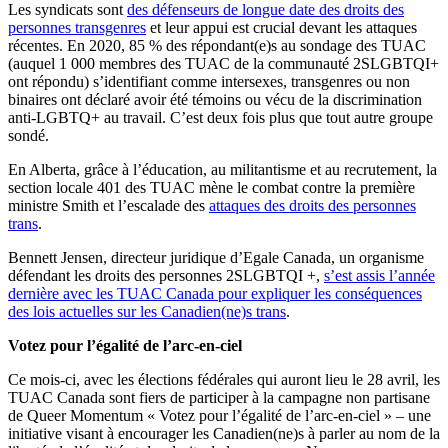
Les syndicats sont
des défenseurs de longue date des droits des
personnes transgenres
et leur appui est crucial devant les attaques
récentes. En 2020, 85 % des répondant(e)s au sondage des TUAC
(auquel 1 000 membres des TUAC de la communauté 2SLGBTQI+
ont répondu) s’identifiant comme intersexes, transgenres ou non
binaires ont déclaré avoir été témoins ou vécu de la discrimination
anti-LGBTQ+ au travail. C’est deux fois plus que tout autre groupe
sondé.
En Alberta, grâce à l’éducation, au militantisme et au recrutement, la
section locale 401 des TUAC mène le combat contre la première
ministre Smith et l’escalade des
attaques des droits des personnes
trans
.
Bennett Jensen, directeur juridique d’Egale Canada, un organisme
défendant les droits des personnes 2SLGBTQI +,
s’est assis l’année
dernière avec les TUAC Canada pour expliquer les conséquences
des lois actuelles sur les Canadien(ne)s trans
.
Votez pour l’égalité de l’arc-en-ciel
Ce mois-ci, avec les élections fédérales qui auront lieu le 28 avril, les
TUAC Canada sont fiers de participer à la campagne non partisane
de Queer Momentum « Votez pour l’égalité de l’arc-en-ciel » – une
initiative visant à encourager les Canadien(ne)s à parler au nom de la