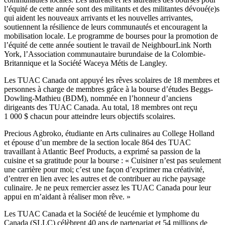
l’équité de cette année sont des militants et des militantes dévoué(e)s
qui aident les nouveaux arrivants et les nouvelles arrivantes,
soutiennent la résilience de leurs communautés et encouragent la
mobilisation locale. Le programme de bourses pour la promotion de
l’équité de cette année soutient le travail de NeighbourLink North
York, l’Association communautaire burundaise de la Colombie-
Britannique et la Société Waceya Métis de Langley.
Les TUAC Canada ont appuyé les rêves scolaires de 18 membres et
personnes à charge de membres grâce à la bourse d’études Beggs-
Dowling-Mathieu (BDM), nommée en l’honneur d’anciens
dirigeants des TUAC Canada. Au total, 18 membres ont reçu
1 000 $ chacun pour atteindre leurs objectifs scolaires.
Precious Agbroko, étudiante en Arts culinaires au College Holland
et épouse d’un membre de la section locale 864 des TUAC
travaillant à Atlantic Beef Products, a exprimé sa passion de la
cuisine et sa gratitude pour la bourse : « Cuisiner n’est pas seulement
une carrière pour moi; c’est une façon d’exprimer ma créativité,
d’entrer en lien avec les autres et de contribuer au riche paysage
culinaire. Je ne peux remercier assez les TUAC Canada pour leur
appui en m’aidant à réaliser mon rêve. »
Les TUAC Canada et la Société de leucémie et lymphome du
Canada (SLLC) célèbrent 40 ans de partenariat et 54 millions de