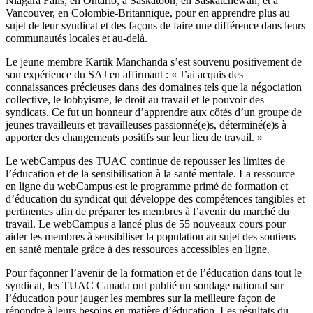
Niagara Falls, en Ontario, à Saskatoon, en Saskatchewan, et à
Vancouver, en Colombie-Britannique, pour en apprendre plus au
sujet de leur syndicat et des façons de faire une différence dans leurs
communautés locales et au-delà.
Le jeune membre Kartik Manchanda s’est souvenu positivement de
son expérience du SAJ en affirmant : « J’ai acquis des
connaissances précieuses dans des domaines tels que la négociation
collective, le lobbyisme, le droit au travail et le pouvoir des
syndicats. Ce fut un honneur d’apprendre aux côtés d’un groupe de
jeunes travailleurs et travailleuses passionné(e)s, déterminé(e)s à
apporter des changements positifs sur leur lieu de travail. »
Le webCampus des TUAC continue de repousser les limites de
l’éducation et de la sensibilisation à la santé mentale. La ressource
en ligne du webCampus est le programme primé de formation et
d’éducation du syndicat qui développe des compétences tangibles et
pertinentes afin de préparer les membres à l’avenir du marché du
travail. Le webCampus a lancé plus de 55 nouveaux cours pour
aider les membres à sensibiliser la population au sujet des soutiens
en santé mentale grâce à des ressources accessibles en ligne.
Pour façonner l’avenir de la formation et de l’éducation dans tout le
syndicat, les TUAC Canada ont publié un sondage national sur
l’éducation pour jauger les membres sur la meilleure façon de
répondre à leurs besoins en matière d’éducation. Les résultats du