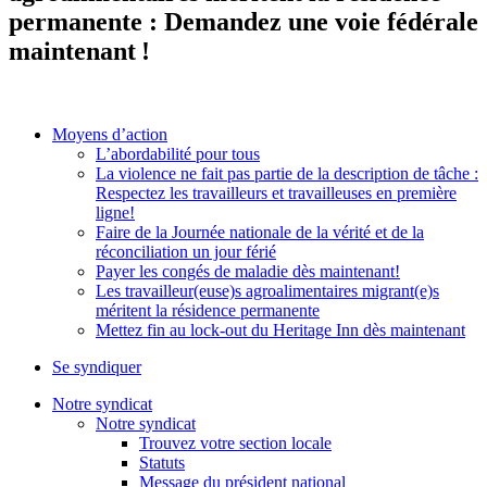
permanente : Demandez une voie fédérale
maintenant !
Moyens d’action
L’abordabilité pour tous
La violence ne fait pas partie de la description de tâche :
Respectez les travailleurs et travailleuses en première
ligne!
Faire de la Journée nationale de la vérité et de la
réconciliation un jour férié
Payer les congés de maladie dès maintenant!
Les travailleur(euse)s agroalimentaires migrant(e)s
méritent la résidence permanente
Mettez fin au lock-out du Heritage Inn dès maintenant
Se syndiquer
Notre syndicat
Notre syndicat
Trouvez votre section locale
Statuts
Message du président national