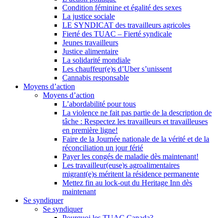
Condition féminine et égalité des sexes
La justice sociale
LE SYNDICAT des travailleurs agricoles
Fierté des TUAC – Fierté syndicale
Jeunes travailleurs
Justice alimentaire
La solidarité mondiale
Les chauffeur(e)s d’Uber s’unissent
Cannabis responsable
Moyens d’action
Moyens d’action
L’abordabilité pour tous
La violence ne fait pas partie de la description de
tâche : Respectez les travailleurs et travailleuses
en première ligne!
Faire de la Journée nationale de la vérité et de la
réconciliation un jour férié
Payer les congés de maladie dès maintenant!
Les travailleur(euse)s agroalimentaires
migrant(e)s méritent la résidence permanente
Mettez fin au lock-out du Heritage Inn dès
maintenant
Se syndiquer
Se syndiquer
Pourquoi les TUAC Canada?