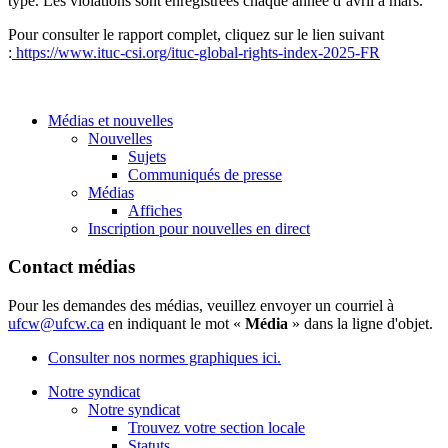
type. Les violations sont enregistrées chaque année d’avril à mars.
Pour consulter le rapport complet, cliquez sur le lien suivant
:
https://www.ituc-csi.org/ituc-global-rights-index-2025-FR
Médias et nouvelles
Nouvelles
Sujets
Communiqués de presse
Médias
Affiches
Inscription pour nouvelles en direct
Contact médias
Pour les demandes des médias, veuillez envoyer un courriel à
ufcw@ufcw.ca
en indiquant le mot «
Média
» dans la ligne d'objet.
Consulter nos normes graphiques ici.
Notre syndicat
Notre syndicat
Trouvez votre section locale
Statuts