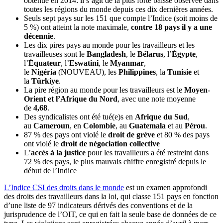
obtenue en 2014: il s’agit de la plus forte baisse observée dans
toutes les régions du monde depuis ces dix dernières années.
Seuls sept pays sur les 151 que compte l’Indice (soit moins de
5 %) ont atteint la note maximale,
contre 18 pays il y a une
décennie
.
Les dix pires pays au monde pour les travailleurs et les
travailleuses sont le
Bangladesh
, le
Bélarus
, l’
Égypte
,
l’
Équateur
, l’
Eswatini
, le
Myanmar
,
le
Nigéria
(NOUVEAU), les
Philippines
, la
Tunisie
et
la
Türkiye
.
La pire région au monde pour les travailleurs est le
Moyen-
Orient et l’Afrique du Nord
, avec une note moyenne
de
4,68
.
Des syndicalistes ont été tué(e)s en
Afrique du Sud
,
au
Cameroun
, en
Colombie
, au
Guatemala
et au
Pérou
.
87 % des pays ont violé le
droit de grève
et 80 % des pays
ont violé le
droit de négociation collective
L’
accès à la justice
pour les travailleurs a été restreint dans
72 % des pays, le plus mauvais chiffre enregistré depuis le
début de l’Indice
L’Indice CSI des droits dans le monde
est un examen approfondi
des droits des travailleurs dans la loi, qui classe 151 pays en fonction
d’une liste de 97 indicateurs dérivés des conventions et de la
jurisprudence de l’OIT, ce qui en fait la seule base de données de ce