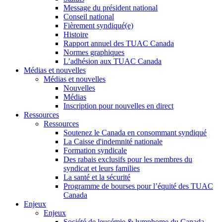
Message du président national
Conseil national
Fièrement syndiqué(e)
Histoire
Rapport annuel des TUAC Canada
Normes graphiques
L’adhésion aux TUAC Canada
Médias et nouvelles
Médias et nouvelles
Nouvelles
Médias
Inscription pour nouvelles en direct
Ressources
Ressources
Soutenez le Canada en consommant syndiqué
La Caisse d'indemnité nationale
Formation syndicale
Des rabais exclusifs pour les membres du
syndicat et leurs families
La santé et la sécurité
Programme de bourses pour l’équité des TUAC
Canada
Enjeux
Enjeux
Société de leucémie & lymphome du Canada