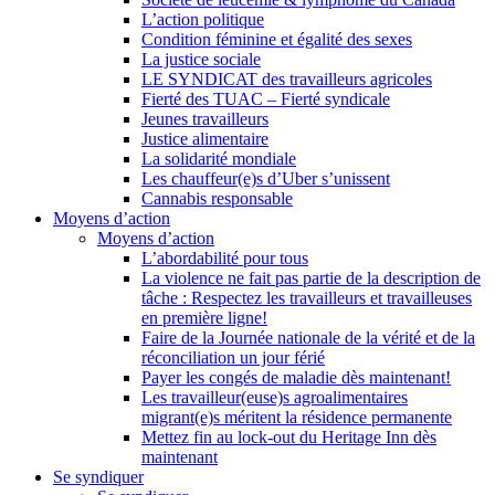
L’action politique
Condition féminine et égalité des sexes
La justice sociale
LE SYNDICAT des travailleurs agricoles
Fierté des TUAC – Fierté syndicale
Jeunes travailleurs
Justice alimentaire
La solidarité mondiale
Les chauffeur(e)s d’Uber s’unissent
Cannabis responsable
Moyens d’action
Moyens d’action
L’abordabilité pour tous
La violence ne fait pas partie de la description de
tâche : Respectez les travailleurs et travailleuses
en première ligne!
Faire de la Journée nationale de la vérité et de la
réconciliation un jour férié
Payer les congés de maladie dès maintenant!
Les travailleur(euse)s agroalimentaires
migrant(e)s méritent la résidence permanente
Mettez fin au lock-out du Heritage Inn dès
maintenant
Se syndiquer