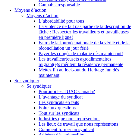
Cannabis responsable
Moyens d’action
Moyens d’action
L’abordabilité pour tous
La violence ne fait pas partie de la description de
tâche : Respectez les travailleurs et travailleuses
en première ligne!
Faire de la Journée nationale de la vérité et de la
réconciliation un jour férié
Payer les congés de maladie dès maintenant!
Les travailleur(euse)s agroalimentaires
migrant(e)s méritent la résidence permanente
Mettez fin au lock-out du Heritage Inn dès
maintenant
Se syndiquer
Se syndiquer
Pourquoi les TUAC Canada?
L’avantage du syndicat
Les syndicats en faits
Foire aux questions
Tout sur les syndicats
Industries que nous représentons
Les lieux de travail que nous représentons
Comment former un syndicat
Adhérez dès aujourd’hui