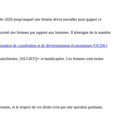
année 2026 jusqu'auquel une femme devra travailler pour gagner ce
 la pauvreté des femmes par rapport aux hommes. Il témoigne de la manière
nisation de coopération et de développement économiques (OCDE
).
s, autochtones, 2SLGBTQ+ et handicapées. Les femmes sont moins
ersonne, et le respect de ces droits n'est pas une question partisane.