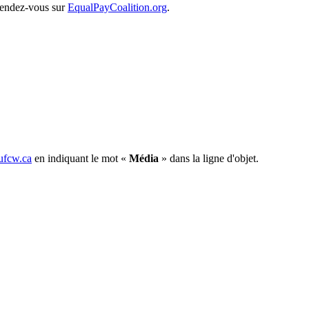
 rendez-vous sur
EqualPayCoalition.org
.
fcw.ca
en indiquant le mot «
Média
» dans la ligne d'objet.