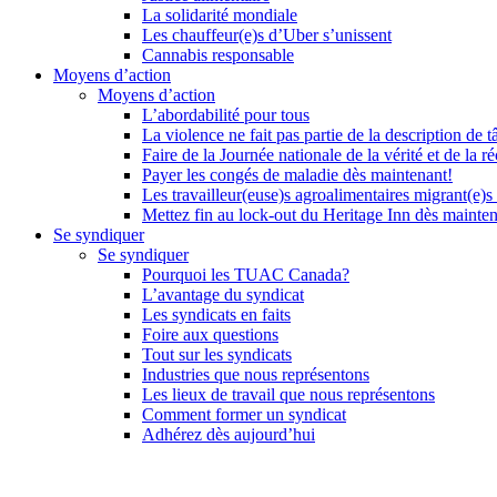
La solidarité mondiale
Les chauffeur(e)s d’Uber s’unissent
Cannabis responsable
Moyens d’action
Moyens d’action
L’abordabilité pour tous
La violence ne fait pas partie de la description de t
Faire de la Journée nationale de la vérité et de la ré
Payer les congés de maladie dès maintenant!
Les travailleur(euse)s agroalimentaires migrant(e)s
Mettez fin au lock-out du Heritage Inn dès mainte
Se syndiquer
Se syndiquer
Pourquoi les TUAC Canada?
L’avantage du syndicat
Les syndicats en faits
Foire aux questions
Tout sur les syndicats
Industries que nous représentons
Les lieux de travail que nous représentons
Comment former un syndicat
Adhérez dès aujourd’hui