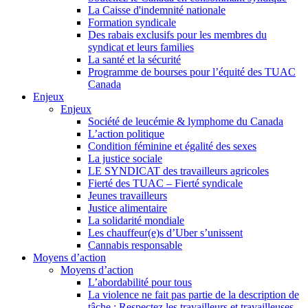
La Caisse d'indemnité nationale
Formation syndicale
Des rabais exclusifs pour les membres du
syndicat et leurs families
La santé et la sécurité
Programme de bourses pour l’équité des TUAC
Canada
Enjeux
Enjeux
Société de leucémie & lymphome du Canada
L’action politique
Condition féminine et égalité des sexes
La justice sociale
LE SYNDICAT des travailleurs agricoles
Fierté des TUAC – Fierté syndicale
Jeunes travailleurs
Justice alimentaire
La solidarité mondiale
Les chauffeur(e)s d’Uber s’unissent
Cannabis responsable
Moyens d’action
Moyens d’action
L’abordabilité pour tous
La violence ne fait pas partie de la description de
tâche : Respectez les travailleurs et travailleuses