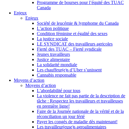
Programme de bourses pour l’équité des TUAC
Canada
Enjeux
Enjeux
Société de leucémie & lymphome du Canada
L’action politique
Condition féminine et égalité des sexes
La justice sociale
LE SYNDICAT des travailleurs agricoles
Fierté des TUAC – Fierté syndicale
Jeunes travailleurs
Justice alimentaire
La solidarité mondiale
Les chauffeur(e)s d’Uber s’unissent
Cannabis responsable
Moyens d’action
Moyens d’action
L’abordabilité pour tous
La violence ne fait pas partie de la description de
tâche : Respectez les travailleurs et travailleuses
en première ligne!
Faire de la Journée nationale de la vérité et de la
réconciliation un jour férié
Payer les congés de maladie dès maintenant!
Les travailleur(euse)s agroalimentaires